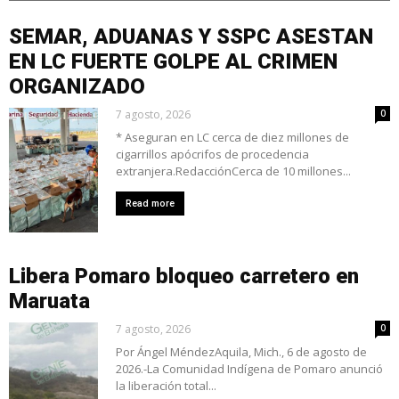
SEMAR, ADUANAS Y SSPC ASESTAN
EN LC FUERTE GOLPE AL CRIMEN
ORGANIZADO
7 agosto, 2026
0
* Aseguran en LC cerca de diez millones de
cigarrillos apócrifos de procedencia
extranjera.RedacciónCerca de 10 millones...
Read more
Libera Pomaro bloqueo carretero en
Maruata
7 agosto, 2026
0
Por Ángel MéndezAquila, Mich., 6 de agosto de
2026.-La Comunidad Indígena de Pomaro anunció
la liberación total...