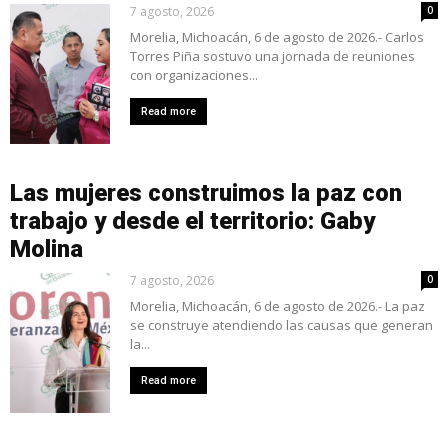
7 agosto, 2026
0
Morelia, Michoacán, 6 de agosto de 2026.- Carlos
Torres Piña sostuvo una jornada de reuniones
con organizaciones...
Read more
Las mujeres construimos la paz con
trabajo y desde el territorio: Gaby
Molina
7 agosto, 2026
0
Morelia, Michoacán, 6 de agosto de 2026.- La paz
se construye atendiendo las causas que generan
la...
Read more