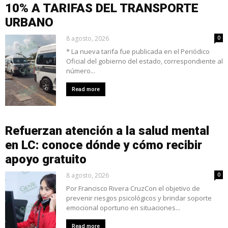
10% A TARIFAS DEL TRANSPORTE
URBANO
8 agosto, 2026
0
* La nueva tarifa fue publicada en el Periódico
Oficial del gobierno del estado, correspondiente al
número...
Read more
Refuerzan atención a la salud mental
en LC: conoce dónde y cómo recibir
apoyo gratuito
8 agosto, 2026
0
Por Francisco Rivera CruzCon el objetivo de
prevenir riesgos psicológicos y brindar soporte
emocional oportuno en situaciones...
Read more