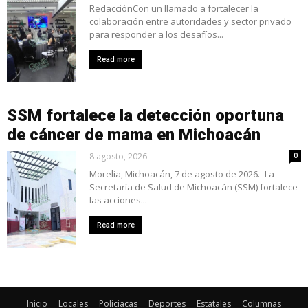
RedacciónCon un llamado a fortalecer la
colaboración entre autoridades y sector privado
para responder a los desafíos...
Read more
SSM fortalece la detección oportuna
de cáncer de mama en Michoacán
8 agosto, 2026
0
Morelia, Michoacán, 7 de agosto de 2026.- La
Secretaría de Salud de Michoacán (SSM) fortalece
las acciones...
Read more
Inicio
Locales
Policiacas
Deportes
Estatales
Columnas