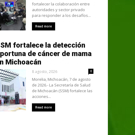
fortalecer la colaboración entre
autoridades y sector privado
para responder a los desafíos...
Read more
SM fortalece la detección
portuna de cáncer de mama
n Michoacán
8 agosto, 2026
0
Morelia, Michoacán, 7 de agosto
de 2026.- La Secretaría de Salud
de Michoacán (SSM) fortalece las
acciones...
Read more