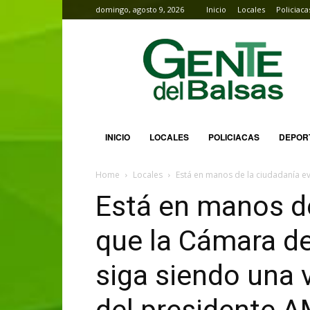
domingo, agosto 9, 2026
Inicio
Locales
Policiaca
Gente
del
Balsas
INICIO
LOCALES
POLICIACAS
DEPOR
Home
Locales
Está en manos de la ciudadanía ev
Está en manos de
que la Cámara de
siga siendo una v