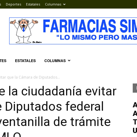
s
Deportes
Estatales
Columnas
TES
ESTATALES
COLUMNAS
itar que la Cámara de Diputados...
 la ciudadanía evitar
 Diputados federal
entanilla de trámite
T