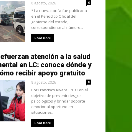
8 agosto, 2026
0
* La nueva tarifa fue publicada
en el Periódico Oficial del
gobierno del estado,
correspondiente al número...
Read more
efuerzan atención a la salud
ental en LC: conoce dónde y
ómo recibir apoyo gratuito
8 agosto, 2026
0
Por Francisco Rivera CruzCon el
objetivo de prevenir riesgos
psicológicos y brindar soporte
emocional oportuno en
situaciones...
Read more