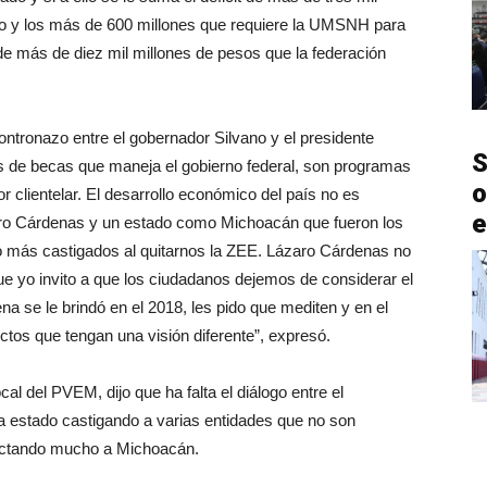
rio y los más de 600 millones que requiere la UMSNH para
e más de diez mil millones de pesos que la federación
ontronazo entre el gobernador Silvano y el presidente
S
 de becas que maneja el gobierno federal, son programas
o
r clientelar. El desarrollo económico del país no es
e
aro Cárdenas y un estado como Michoacán que fueron los
do más castigados al quitarnos la ZEE. Lázaro Cárdenas no
ue yo invito a que los ciudadanos dejemos de considerar el
a se le brindó en el 2018, les pido que mediten y en el
tos que tengan una visión diferente”, expresó.
l del PVEM, dijo que ha falta el diálogo entre el
ha estado castigando a varias entidades que no son
fectando mucho a Michoacán.