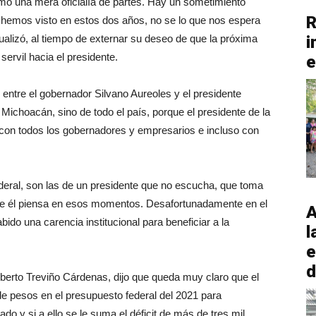
 una mera oficialía de partes. Hay un sometimiento
R
o lo hemos visto en estos dos años, no se lo que nos espera
tualizó, al tiempo de externar su deseo de que la próxima
i
servil hacia el presidente.
e
entre el gobernador Silvano Aureoles y el presidente
Michoacán, sino de todo el país, porque el presidente de la
 con todos los gobernadores y empresarios e incluso con
deral, son las de un presidente que no escucha, que toma
 que él piensa en esos momentos. Desafortunadamente en el
A
ido una carencia institucional para beneficiar a la
l
e
d
Alberto Treviño Cárdenas, dijo que queda muy claro que el
de pesos en el presupuesto federal del 2021 para
do y si a ello se le suma el déficit de más de tres mil