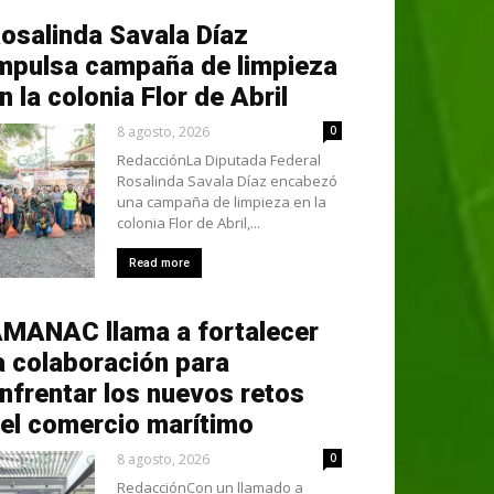
osalinda Savala Díaz
mpulsa campaña de limpieza
n la colonia Flor de Abril
8 agosto, 2026
0
RedacciónLa Diputada Federal
Rosalinda Savala Díaz encabezó
una campaña de limpieza en la
colonia Flor de Abril,...
Read more
MANAC llama a fortalecer
a colaboración para
nfrentar los nuevos retos
el comercio marítimo
8 agosto, 2026
0
RedacciónCon un llamado a