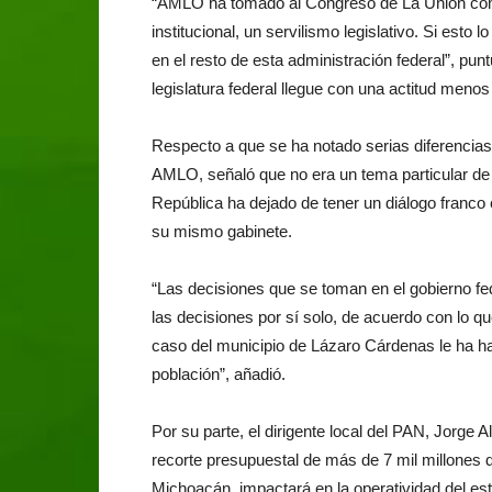
“AMLO ha tomado al Congreso de La Unión como
institucional, un servilismo legislativo. Si est
en el resto de esta administración federal”, pun
legislatura federal llegue con una actitud menos 
Respecto a que se ha notado serias diferencias 
AMLO, señaló que no era un tema particular de 
República ha dejado de tener un diálogo franco
su mismo gabinete.
“Las decisiones que se toman en el gobierno fe
las decisiones por sí solo, de acuerdo con lo
caso del municipio de Lázaro Cárdenas le ha hab
población”, añadió.
Por su parte, el dirigente local del PAN, Jorge 
recorte presupuestal de más de 7 mil millones 
Michoacán, impactará en la operatividad del esta