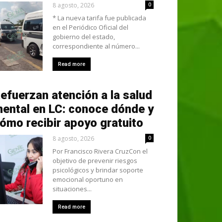
8 agosto, 2026
0
* La nueva tarifa fue publicada
en el Periódico Oficial del
gobierno del estado,
correspondiente al número...
Read more
efuerzan atención a la salud
ental en LC: conoce dónde y
ómo recibir apoyo gratuito
8 agosto, 2026
0
Por Francisco Rivera CruzCon el
objetivo de prevenir riesgos
psicológicos y brindar soporte
emocional oportuno en
situaciones...
Read more