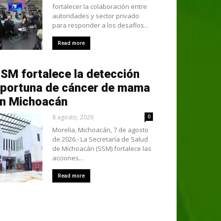
fortalecer la colaboración entre
autoridades y sector privado
para responder a los desafíos...
Read more
SM fortalece la detección
portuna de cáncer de mama
n Michoacán
8 agosto, 2026
0
Morelia, Michoacán, 7 de agosto
de 2026.- La Secretaría de Salud
de Michoacán (SSM) fortalece las
acciones...
Read more