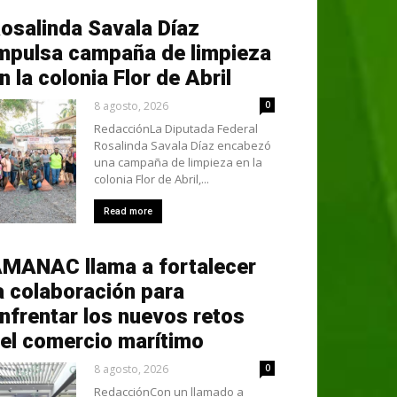
osalinda Savala Díaz
mpulsa campaña de limpieza
n la colonia Flor de Abril
8 agosto, 2026
0
RedacciónLa Diputada Federal
Rosalinda Savala Díaz encabezó
una campaña de limpieza en la
colonia Flor de Abril,...
Read more
MANAC llama a fortalecer
a colaboración para
nfrentar los nuevos retos
el comercio marítimo
8 agosto, 2026
0
RedacciónCon un llamado a