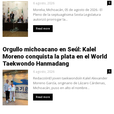
6 agosto, 2026
0
Morelia, Michoacán, 05 de agosto de 2026.- El
Pleno de la septuagésima Sexta Legislatura
autorizó prorrogar la...
Read more
Orgullo michoacano en Seúl: Kalel
Moreno conquista la plata en el World
Taekwondo Hanmadang
6 agosto, 2026
0
RedacciónEl joven taekwondoín Kalel Alexander
Moreno García, originario de Lázaro Cárdenas,
Michoacán, puso en alto el nombre...
Read more