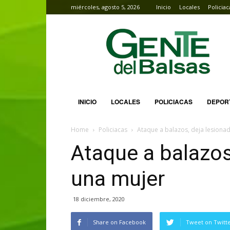
miércoles, agosto 5, 2026
Inicio
Locales
Policiac
Gente
del
Balsas
INICIO
LOCALES
POLICIACAS
DEPOR
Home
Policiacas
Ataque a balazos, deja lesiona
Ataque a balazos
una mujer
18 diciembre, 2020
Share on Facebook
Tweet on Twitt