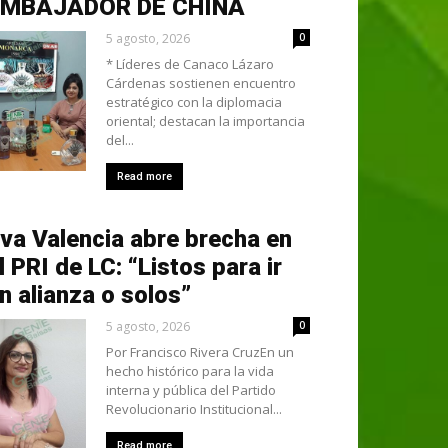
EMBAJADOR DE CHINA
5 agosto, 2026
0
* Líderes de Canaco Lázaro
Cárdenas sostienen encuentro
estratégico con la diplomacia
oriental; destacan la importancia
del...
Read more
va Valencia abre brecha en
l PRI de LC: “Listos para ir
n alianza o solos”
5 agosto, 2026
0
Por Francisco Rivera CruzEn un
hecho histórico para la vida
interna y pública del Partido
Revolucionario Institucional...
Read more