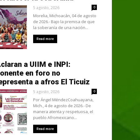
5 agosto, 2026
0
Morelia, Michoacán, 04 de agosto
de 2026.- Bajo la premisa de que
la soberanía de una nación...
Read more
claran a UIIM e INPI:
onente en foro no
epresenta a afros El Ticuiz
5 agosto, 2026
0
Por Ángel MéndezCoahuayana,
Mich., 4 de agosto de 2026.- De
manera atenta y respetuosa, el
pueblo Afromexicano...
Read more