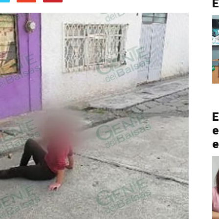
E
e
e