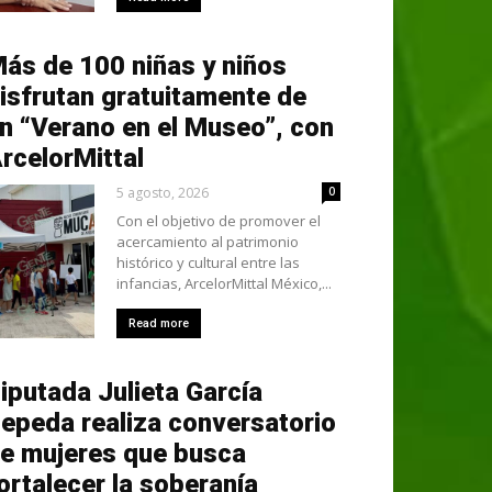
ás de 100 niñas y niños
isfrutan gratuitamente de
n “Verano en el Museo”, con
rcelorMittal
5 agosto, 2026
0
Con el objetivo de promover el
acercamiento al patrimonio
histórico y cultural entre las
infancias, ArcelorMittal México,...
Read more
iputada Julieta García
epeda realiza conversatorio
e mujeres que busca
ortalecer la soberanía