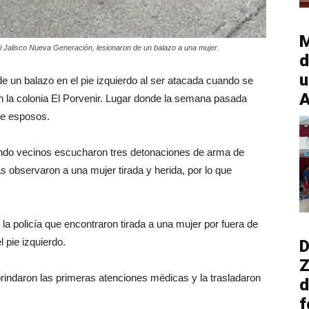
M
el Jalisco Nueva Generación, lesionaron de un balazo a una mujer.
d
u
e un balazo en el pie izquierdo al ser atacada cuando se
A
en la colonia El Porvenir. Lugar donde la semana pasada
de esposos.
uando vecinos escucharon tres detonaciones de arma de
sas observaron a una mujer tirada y herida, por lo que
la policía que encontraron tirada a una mujer por fuera de
l pie izquierdo.
D
Z
rindaron las primeras atenciones médicas y la trasladaron
d
f