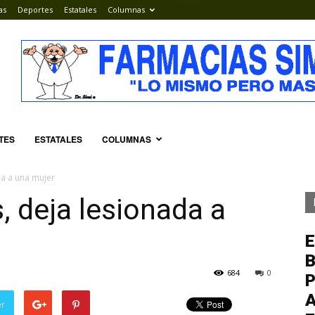
as
Deportes
Estatales
Columnas
TES
ESTATALES
COLUMNAS
da a una mujer
, deja lesionada a
E
684
0
P
A
er