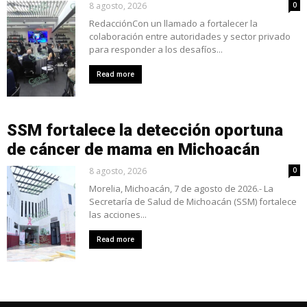
8 agosto, 2026
0
RedacciónCon un llamado a fortalecer la
colaboración entre autoridades y sector privado
para responder a los desafíos...
Read more
SSM fortalece la detección oportuna
de cáncer de mama en Michoacán
8 agosto, 2026
0
Morelia, Michoacán, 7 de agosto de 2026.- La
Secretaría de Salud de Michoacán (SSM) fortalece
las acciones...
Read more