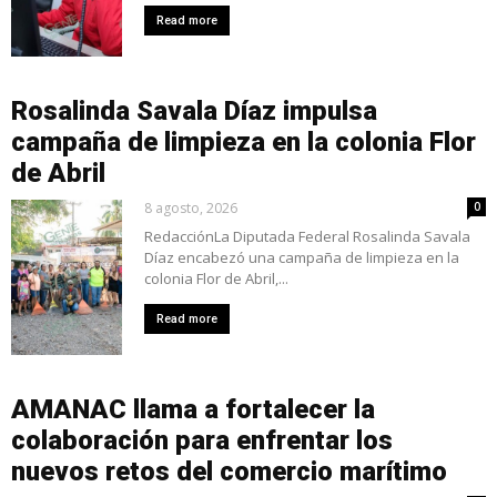
Read more
Rosalinda Savala Díaz impulsa
campaña de limpieza en la colonia Flor
de Abril
8 agosto, 2026
0
RedacciónLa Diputada Federal Rosalinda Savala
Díaz encabezó una campaña de limpieza en la
colonia Flor de Abril,...
Read more
AMANAC llama a fortalecer la
colaboración para enfrentar los
nuevos retos del comercio marítimo