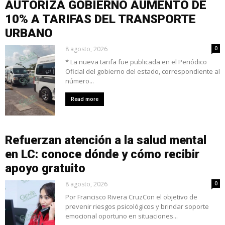
AUTORIZA GOBIERNO AUMENTO DE
10% A TARIFAS DEL TRANSPORTE
URBANO
8 agosto, 2026
0
* La nueva tarifa fue publicada en el Periódico
Oficial del gobierno del estado, correspondiente al
número...
Read more
Refuerzan atención a la salud mental
en LC: conoce dónde y cómo recibir
apoyo gratuito
8 agosto, 2026
0
Por Francisco Rivera CruzCon el objetivo de
prevenir riesgos psicológicos y brindar soporte
emocional oportuno en situaciones...