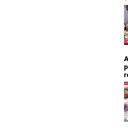
A
p
r