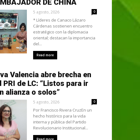
EMBAJADOR DE CHINA
5 agosto, 2026
0
* Líderes de Canaco Lázaro
Cárdenas sostienen encuentro
estratégico con la diplomacia
oriental; destacan la importancia
del...
Read more
va Valencia abre brecha en
l PRI de LC: “Listos para ir
n alianza o solos”
5 agosto, 2026
0
Por Francisco Rivera CruzEn un
hecho histórico para la vida
interna y pública del Partido
Revolucionario Institucional...
Read more