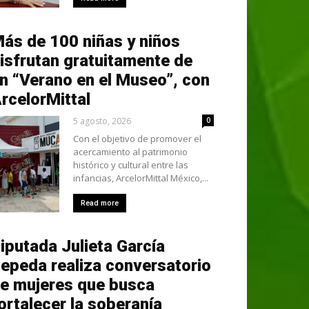
ás de 100 niñas y niños
isfrutan gratuitamente de
n “Verano en el Museo”, con
rcelorMittal
5 agosto, 2026
0
Con el objetivo de promover el
acercamiento al patrimonio
histórico y cultural entre las
infancias, ArcelorMittal México,...
Read more
iputada Julieta García
epeda realiza conversatorio
e mujeres que busca
ortalecer la soberanía