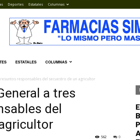
as
Deportes
Estatales
Columnas
TES
ESTATALES
COLUMNAS
 presuntos responsables del secuestro de un agricultor
General a tres
nsables del
E
agricultor
P
A
562
0