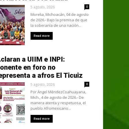
5 agosto, 2026
0
Morelia, Michoacán, 04 de agosto
de 2026.- Bajo la premisa de que
la soberanía de una nación...
Read more
claran a UIIM e INPI:
onente en foro no
epresenta a afros El Ticuiz
5 agosto, 2026
0
Por Ángel MéndezCoahuayana,
Mich., 4 de agosto de 2026.- De
manera atenta y respetuosa, el
pueblo Afromexicano...
Read more