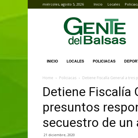
miércoles, agosto 5, 2026
Inicio
Locales
Policiac
Gente
del
Balsas
INICIO
LOCALES
POLICIACAS
DEPOR
Home
Policiacas
Detiene Fiscalía General a tres
Detiene Fiscalía 
presuntos respo
secuestro de un 
21 diciembre, 2020