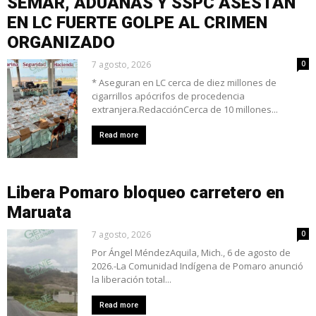
SEMAR, ADUANAS Y SSPC ASESTAN
EN LC FUERTE GOLPE AL CRIMEN
ORGANIZADO
7 agosto, 2026
0
* Aseguran en LC cerca de diez millones de
cigarrillos apócrifos de procedencia
extranjera.RedacciónCerca de 10 millones...
Read more
Libera Pomaro bloqueo carretero en
Maruata
7 agosto, 2026
0
Por Ángel MéndezAquila, Mich., 6 de agosto de
2026.-La Comunidad Indígena de Pomaro anunció
la liberación total...
Read more