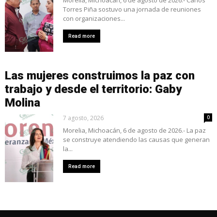
Morelia, Michoacán, 6 de agosto de 2026.- Carlos
Torres Piña sostuvo una jornada de reuniones
con organizaciones...
Read more
Las mujeres construimos la paz con
trabajo y desde el territorio: Gaby
Molina
7 agosto, 2026
0
Morelia, Michoacán, 6 de agosto de 2026.- La paz
se construye atendiendo las causas que generan
la...
Read more