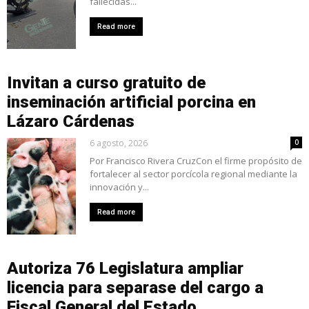
fallecidas...
Read more
Invitan a curso gratuito de
inseminación artificial porcina en
Lázaro Cárdenas
6 agosto, 2026
0
Por Francisco Rivera CruzCon el firme propósito de
fortalecer al sector porcícola regional mediante la
innovación y...
Read more
Autoriza 76 Legislatura ampliar
licencia para separase del cargo a
Fiscal General del Estado