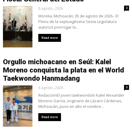
6 agosto, 2026
0
Morelia, Michoacán, 05 de agosto de 2026.- El
Pleno de la septuagésima Sexta Legislatura
autorizó prorrogar la...
Read more
Orgullo michoacano en Seúl: Kalel
Moreno conquista la plata en el World
Taekwondo Hanmadang
6 agosto, 2026
0
RedacciónEl joven taekwondoín Kalel Alexander
Moreno García, originario de Lázaro Cárdenas,
Michoacán, puso en alto el nombre...
Read more