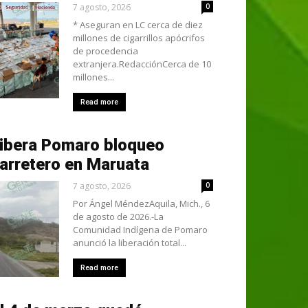
7 agosto, 2026
0
* Aseguran en LC cerca de diez
millones de cigarrillos apócrifos
de procedencia
extranjera.RedacciónCerca de 10
millones...
Read more
ibera Pomaro bloqueo
arretero en Maruata
7 agosto, 2026
0
Por Ángel MéndezAquila, Mich., 6
de agosto de 2026.-La
Comunidad Indígena de Pomaro
anunció la liberación total...
Read more