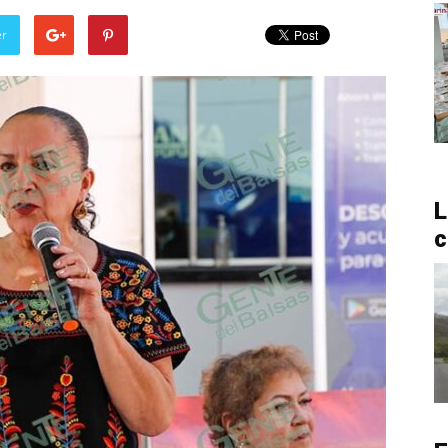
er
L
c