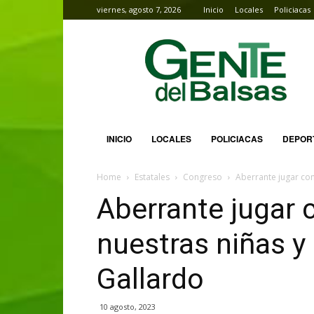
viernes, agosto 7, 2026
Inicio
Locales
Policiacas
Gente
del
Balsas
INICIO
LOCALES
POLICIACAS
DEPOR
Home
Estatales
Congreso
Aberrante jugar con
Aberrante jugar 
nuestras niñas y 
Gallardo
10 agosto, 2023