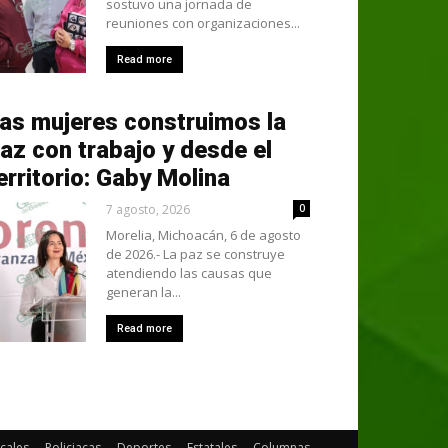
sostuvo una jornada de
reuniones con organizaciones...
Read more
as mujeres construimos la
az con trabajo y desde el
erritorio: Gaby Molina
7 agosto, 2026
0
Morelia, Michoacán, 6 de agosto
de 2026.- La paz se construye
atendiendo las causas que
generan la...
Read more
cales
Policiacas
Deportes
Estatales
Columnas