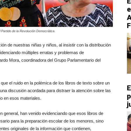
E
e
A
F
l Partido de la Revolución Democrática.
n de nuestras niñas y niños, al insistir con la distribución
videnciando múltiples erratas y problemas de
llardo Mora, coordinadora del Grupo Parlamentario del
 que el ruido en la polémica de los libros de texto sobre un
E
na discusión acordada para distraer la atención sobre las
p
o en esos materiales.
j
en general, han venido evidenciando que esos libros de
sario para la preparación escolar de los menores, sino
ntes originales de la información que contienen,