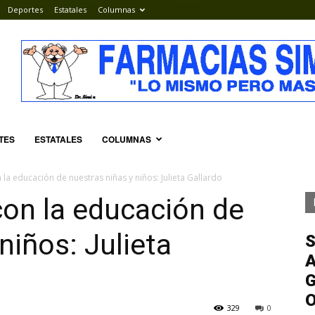
Deportes
Estatales
Columnas
TES
ESTATALES
COLUMNAS
 la educación de nuestras niñas y niños: Julieta Gallardo
con la educación de
niños: Julieta
S
A
G
329
0