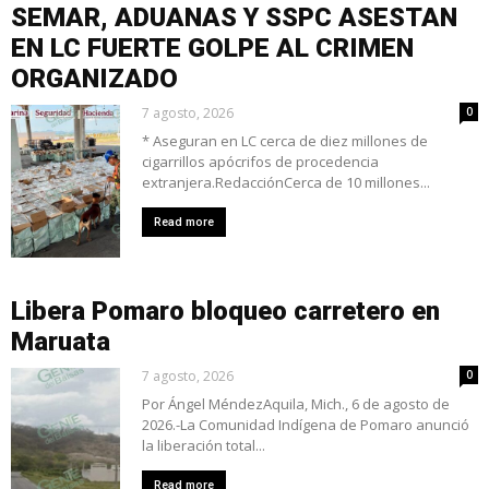
SEMAR, ADUANAS Y SSPC ASESTAN
EN LC FUERTE GOLPE AL CRIMEN
ORGANIZADO
7 agosto, 2026
0
* Aseguran en LC cerca de diez millones de
cigarrillos apócrifos de procedencia
extranjera.RedacciónCerca de 10 millones...
Read more
Libera Pomaro bloqueo carretero en
Maruata
7 agosto, 2026
0
Por Ángel MéndezAquila, Mich., 6 de agosto de
2026.-La Comunidad Indígena de Pomaro anunció
la liberación total...
Read more