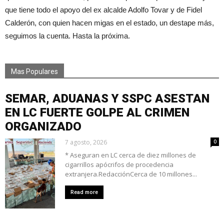
que tiene todo el apoyo del ex alcalde Adolfo Tovar y de Fidel
Calderón, con quien hacen migas en el estado, un destape más,
seguimos la cuenta. Hasta la próxima.
Mas Populares
SEMAR, ADUANAS Y SSPC ASESTAN
EN LC FUERTE GOLPE AL CRIMEN
ORGANIZADO
7 agosto, 2026
0
* Aseguran en LC cerca de diez millones de
cigarrillos apócrifos de procedencia
extranjera.RedacciónCerca de 10 millones...
Read more