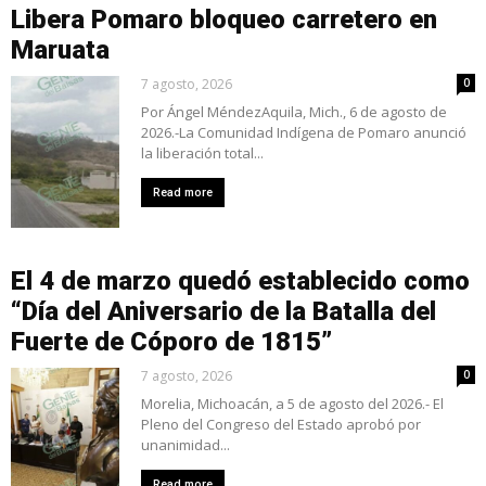
Libera Pomaro bloqueo carretero en
Maruata
7 agosto, 2026
0
Por Ángel MéndezAquila, Mich., 6 de agosto de
2026.-La Comunidad Indígena de Pomaro anunció
la liberación total...
Read more
El 4 de marzo quedó establecido como
“Día del Aniversario de la Batalla del
Fuerte de Cóporo de 1815”
7 agosto, 2026
0
Morelia, Michoacán, a 5 de agosto del 2026.- El
Pleno del Congreso del Estado aprobó por
unanimidad...
Read more