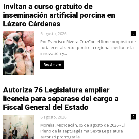
Invitan a curso gratuito de
inseminación artificial porcina en
Lázaro Cárdenas
6 agosto, 2026
0
Por Francisco Rivera CruzCon el firme propósito de
fortalecer al sector porcícola regional mediante la
innovación y...
Read more
Autoriza 76 Legislatura ampliar
licencia para separase del cargo a
Fiscal General del Estado
6 agosto, 2026
0
Morelia, Michoacán, 05 de agosto de 2026.- El
Pleno de la septuagésima Sexta Legislatura
autorizó prorrogar la...