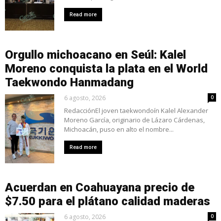
Read more
Orgullo michoacano en Seúl: Kalel
Moreno conquista la plata en el World
Taekwondo Hanmadang
6 agosto, 2026
0
RedacciónEl joven taekwondoín Kalel Alexander
Moreno García, originario de Lázaro Cárdenas,
Michoacán, puso en alto el nombre...
Read more
Acuerdan en Coahuayana precio de
$7.50 para el plátano calidad maderas
6 agosto, 2026
0