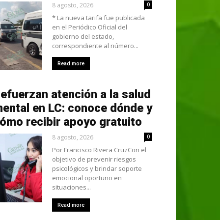
8 agosto, 2026
0
* La nueva tarifa fue publicada
en el Periódico Oficial del
gobierno del estado,
correspondiente al número...
Read more
efuerzan atención a la salud
ental en LC: conoce dónde y
ómo recibir apoyo gratuito
8 agosto, 2026
0
Por Francisco Rivera CruzCon el
objetivo de prevenir riesgos
psicológicos y brindar soporte
emocional oportuno en
situaciones...
Read more