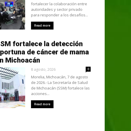
fortalecer la colaboración entre
autoridades y sector privado
para responder a los desafíos...
Read more
SM fortalece la detección
portuna de cáncer de mama
n Michoacán
8 agosto, 2026
0
Morelia, Michoacán, 7 de agosto
de 2026.- La Secretaría de Salud
de Michoacán (SSM) fortalece las
acciones...
Read more