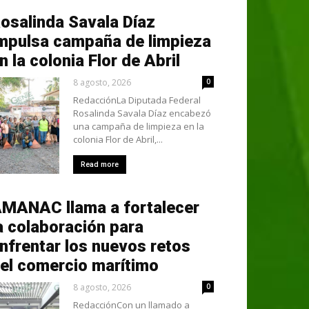
osalinda Savala Díaz
mpulsa campaña de limpieza
n la colonia Flor de Abril
8 agosto, 2026
0
RedacciónLa Diputada Federal
Rosalinda Savala Díaz encabezó
una campaña de limpieza en la
colonia Flor de Abril,...
Read more
MANAC llama a fortalecer
a colaboración para
nfrentar los nuevos retos
el comercio marítimo
8 agosto, 2026
0
RedacciónCon un llamado a