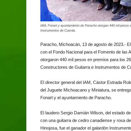
IAM, Fonart y ayuntamiento de Paracho otorgan 440 mil pesos e
Instrumentos de Cuerda.
Paracho, Michoacán, 13 de agosto de 2023.- El 
con el Fondo Nacional para el Fomento de las A
otorgaron 440 mil pesos en premios para los 2
Constructores de Guitarra e Instrumentos de C
El director general del IAM, Cástor Estrada Ro
del Juguete Michoacano y Miniatura, se entrega
Fonart y el ayuntamiento de Paracho.
El laudero Sergio Damián Wilson, del estado de
con una guitarra de cedro canadiense y rosa de
Hinojosa, fue el ganador el galardón Instrument