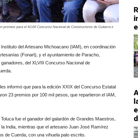
R
i
e
n premios para el XLVIII Concurso Nacional de Constructores de Guitarra e
Instituto del Artesano Michoacano (IAM), en coordinación
rtesanías (Fonart), y el ayuntamiento de Paracho,
6 ganadores, del XLVIII Concurso Nacional de
uerda.
bles informó que para la edición XXIX del Concurso Estatal
A
ron 23 premios por 100 mil pesos, que repartieron el IAM,
l
e
d
 Toluca fue el ganador del galardón de Grandes Maestros,
 la India, mientras que el artesano Juan José Ramírez
os de Cuerda, con una vihuela palo escrito.