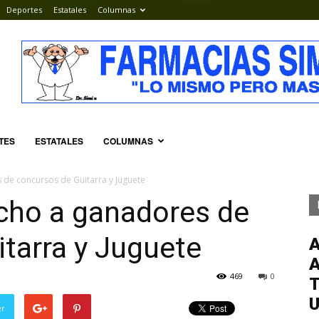
Deportes
Estatales
Columnas
TES
ESTATALES
COLUMNAS
de concursos de Guitarra y Juguete
cho a ganadores de
tarra y Juguete
469
0
T
er