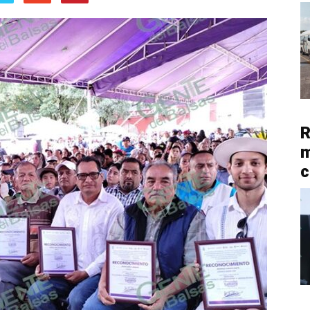
R
m
c