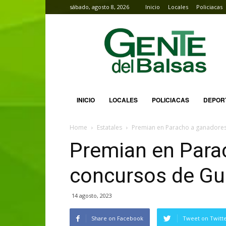
sábado, agosto 8, 2026
Inicio
Locales
Policiacas
Gente
del
Balsas
INICIO
LOCALES
POLICIACAS
DEPOR
Home
Estatales
Premian en Paracho a ganadores 
Premian en Para
concursos de Gui
14 agosto, 2023
Share on Facebook
Tweet on Twitt