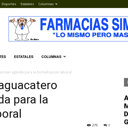
Deportes
Estatales
Columnas
TES
ESTATALES
COLUMNAS
orman agenda para la formalización laboral
 aguacatero
a para la
M
boral
D
G
275
0