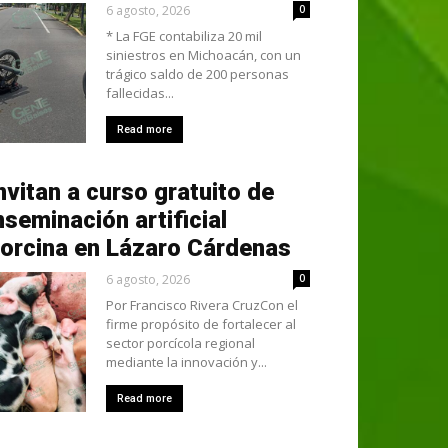
6 agosto, 2026
0
* La FGE contabiliza 20 mil
siniestros en Michoacán, con un
trágico saldo de 200 personas
fallecidas...
Read more
nvitan a curso gratuito de
nseminación artificial
orcina en Lázaro Cárdenas
6 agosto, 2026
0
Por Francisco Rivera CruzCon el
firme propósito de fortalecer al
sector porcícola regional
mediante la innovación y...
Read more