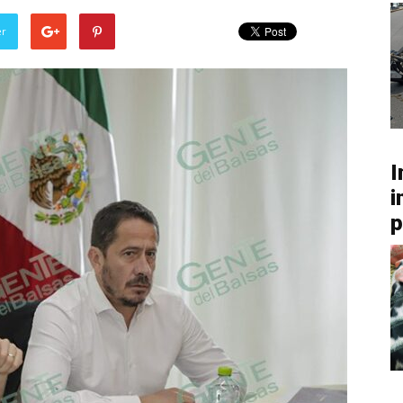
er
I
i
p