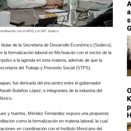
A
a
s
G
oordinación con el IMSS y el SAT: Sedeco.
titular de la Secretaría de Desarrollo Económico (Sedeco),
 la formalización laboral en Michoacán con el sector de la
 impulso a la agenda en esta materia, además de que la
ecretaría del Trabajo y Previsión Social (STPS).
uapan, fue derivada del encuentro entre el gobernador
O
Marath Bolaños López; e integrantes de la industria del
K
México.
p
ques y huertos, Méndez Fernández expuso una propuesta
itación como la formalización en materia laboral, la cual
itaciones en coordinación con el Instituto Mexicano del