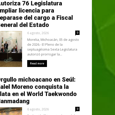
utoriza 76 Legislatura
mpliar licencia para
eparase del cargo a Fiscal
eneral del Estado
6 agosto, 2026
0
Morelia, Michoacán, 05 de agosto
de 2026.- El Pleno de la
septuagésima Sexta Legislatura
autorizó prorrogar la...
Read more
rgullo michoacano en Seúl:
alel Moreno conquista la
lata en el World Taekwondo
Hanmadang
6 agosto, 2026
0