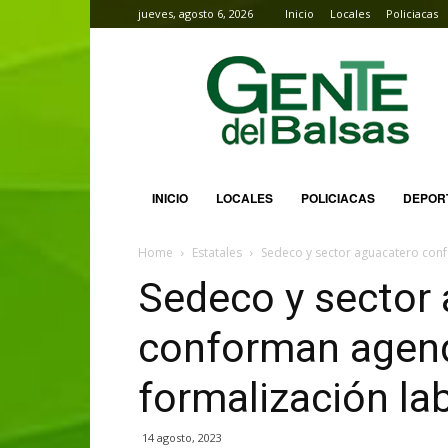
jueves, agosto 6, 2026
Inicio
Locales
Policiacas
Gente
del
Balsas
INICIO
LOCALES
POLICIACAS
DEPOR
Home
Estatales
Sedeco y sector aguacatero conf
Sedeco y sector
conforman agend
formalización la
14 agosto, 2023