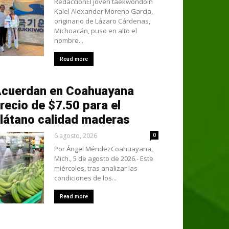
RedacciónEl joven taekwondoín
Kalel Alexander Moreno García,
originario de Lázaro Cárdenas,
Michoacán, puso en alto el
nombre...
Read more
cuerdan en Coahuayana
recio de $7.50 para el
látano calidad maderas
6 agosto, 2026
0
Por Ángel MéndezCoahuayana,
Mich., 5 de agosto de 2026.- Este
miércoles, tras analizar las
condiciones de los...
Read more