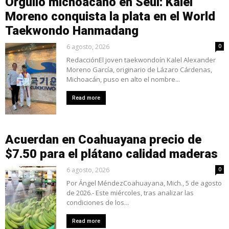
Orgullo michoacano en Seúl: Kalel
Moreno conquista la plata en el World
Taekwondo Hanmadang
6 agosto, 2026
0
RedacciónEl joven taekwondoín Kalel Alexander
Moreno García, originario de Lázaro Cárdenas,
Michoacán, puso en alto el nombre...
Read more
Acuerdan en Coahuayana precio de
$7.50 para el plátano calidad maderas
6 agosto, 2026
0
Por Ángel MéndezCoahuayana, Mich., 5 de agosto
de 2026.- Este miércoles, tras analizar las
condiciones de los...
Read more