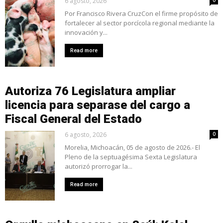
6 agosto, 2026
Por Francisco Rivera CruzCon el firme propósito de
fortalecer al sector porcícola regional mediante la
innovación y...
Read more
Autoriza 76 Legislatura ampliar
licencia para separase del cargo a
Fiscal General del Estado
6 agosto, 2026
0
Morelia, Michoacán, 05 de agosto de 2026.- El
Pleno de la septuagésima Sexta Legislatura
autorizó prorrogar la...
Read more