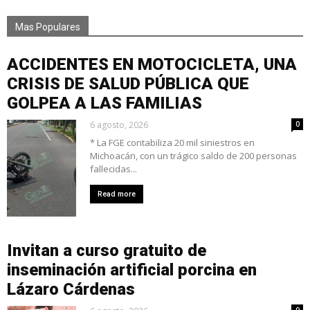
Mas Populares
ACCIDENTES EN MOTOCICLETA, UNA
CRISIS DE SALUD PÚBLICA QUE
GOLPEA A LAS FAMILIAS
6 agosto, 2026
0
* La FGE contabiliza 20 mil siniestros en
Michoacán, con un trágico saldo de 200 personas
fallecidas...
Read more
Invitan a curso gratuito de
inseminación artificial porcina en
Lázaro Cárdenas
0