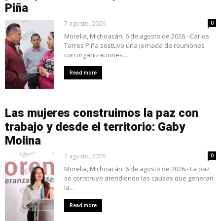
Piña
7 agosto, 2026
0
Morelia, Michoacán, 6 de agosto de 2026.- Carlos
Torres Piña sostuvo una jornada de reuniones
con organizaciones...
Read more
Las mujeres construimos la paz con
trabajo y desde el territorio: Gaby
Molina
7 agosto, 2026
0
Morelia, Michoacán, 6 de agosto de 2026.- La paz
se construye atendiendo las causas que generan
la...
Read more