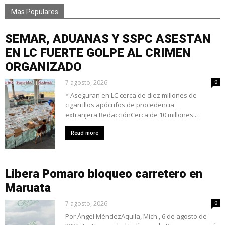
Mas Populares
SEMAR, ADUANAS Y SSPC ASESTAN
EN LC FUERTE GOLPE AL CRIMEN
ORGANIZADO
7 agosto, 2026
0
* Aseguran en LC cerca de diez millones de
cigarrillos apócrifos de procedencia
extranjera.RedacciónCerca de 10 millones...
Read more
Libera Pomaro bloqueo carretero en
Maruata
7 agosto, 2026
0
Por Ángel MéndezAquila, Mich., 6 de agosto de