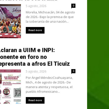
5 agosto, 2026
0
Morelia, Michoacán, 04 de agosto
de 2026.- Bajo la premisa de que
la soberanía de una nación...
Read more
claran a UIIM e INPI:
onente en foro no
epresenta a afros El Ticuiz
5 agosto, 2026
0
Por Ángel MéndezCoahuayana,
Mich., 4 de agosto de 2026.- De
manera atenta y respetuosa, el
pueblo Afromexicano...
Read more