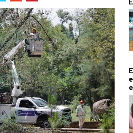
E
e
e