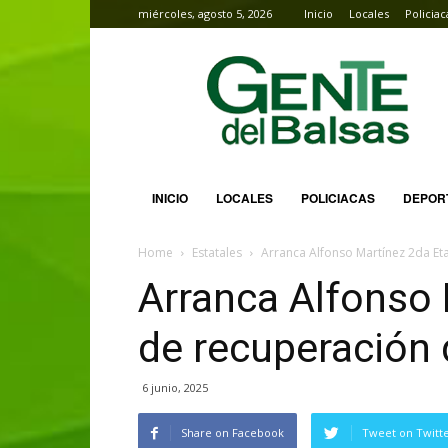
miércoles, agosto 5, 2026
Inicio
Locales
Policiac
Gente
del
Balsas
INICIO
LOCALES
POLICIACAS
DEPOR
Home
Estatales
Arranca Alfonso Martínez 2da Et
Arranca Alfonso
de recuperación 
6 junio, 2025
Share on Facebook
Tweet on Twitt