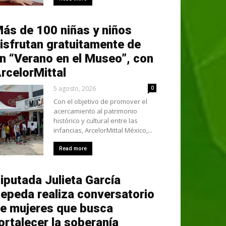
ás de 100 niñas y niños
isfrutan gratuitamente de
n “Verano en el Museo”, con
rcelorMittal
5 agosto, 2026
0
Con el objetivo de promover el
acercamiento al patrimonio
histórico y cultural entre las
infancias, ArcelorMittal México,...
Read more
iputada Julieta García
epeda realiza conversatorio
e mujeres que busca
ortalecer la soberanía