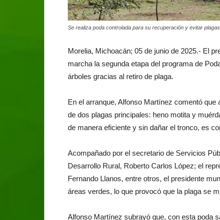
Se realiza poda controlada para su recuperación y evitar plagas
Morelia, Michoacán; 05 de junio de 2025.- El pr
marcha la segunda etapa del programa de Poda S
árboles gracias al retiro de plaga.
En el arranque, Alfonso Martínez comentó que 
de dos plagas principales: heno motita y muérda
de manera eficiente y sin dañar el tronco, es co
Acompañado por el secretario de Servicios Púb
Desarrollo Rural, Roberto Carlos López; el repr
Fernando Llanos, entre otros, el presidente mun
áreas verdes, lo que provocó que la plaga se mul
Alfonso Martínez subrayó que, con esta poda sani