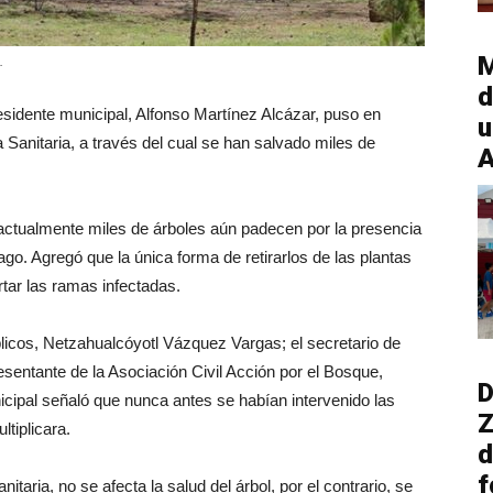
M
.
d
esidente municipal, Alfonso Martínez Alcázar, puso en
u
anitaria, a través del cual se han salvado miles de
A
actualmente miles de árboles aún padecen por la presencia
go. Agregó que la única forma de retirarlos de las plantas
rtar las ramas infectadas.
licos, Netzahualcóyotl Vázquez Vargas; el secretario de
esentante de la Asociación Civil Acción por el Bosque,
D
icipal señaló que nunca antes se habían intervenido las
Z
tiplicara.
d
f
taria, no se afecta la salud del árbol, por el contrario, se