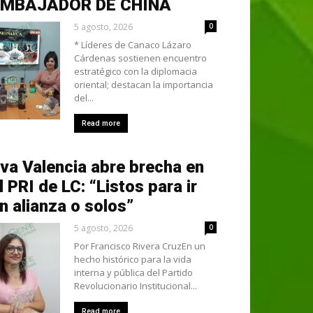
EMBAJADOR DE CHINA
5 agosto, 2026
0
* Líderes de Canaco Lázaro
Cárdenas sostienen encuentro
estratégico con la diplomacia
oriental; destacan la importancia
del...
Read more
va Valencia abre brecha en
l PRI de LC: “Listos para ir
n alianza o solos”
5 agosto, 2026
0
Por Francisco Rivera CruzEn un
hecho histórico para la vida
interna y pública del Partido
Revolucionario Institucional...
Read more