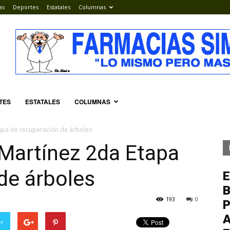
as
Deportes
Estatales
Columnas
TES
ESTATALES
COLUMNAS
apa de recuperación de árboles
 Martínez 2da Etapa
de árboles
E
193
0
P
A
er