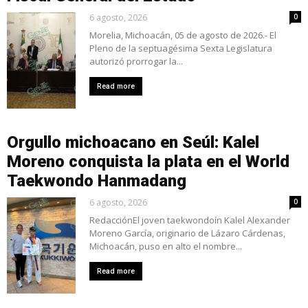
6 agosto, 2026
0
Morelia, Michoacán, 05 de agosto de 2026.- El
Pleno de la septuagésima Sexta Legislatura
autorizó prorrogar la...
Read more
Orgullo michoacano en Seúl: Kalel
Moreno conquista la plata en el World
Taekwondo Hanmadang
6 agosto, 2026
0
RedacciónEl joven taekwondoín Kalel Alexander
Moreno García, originario de Lázaro Cárdenas,
Michoacán, puso en alto el nombre...
Read more