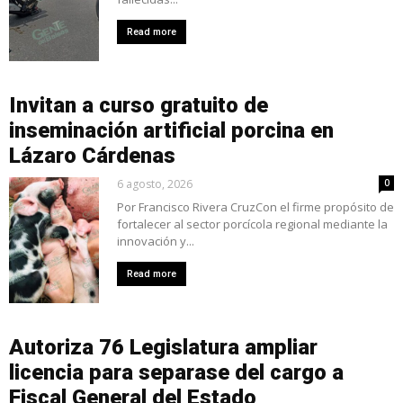
Read more
Invitan a curso gratuito de
inseminación artificial porcina en
Lázaro Cárdenas
6 agosto, 2026
0
Por Francisco Rivera CruzCon el firme propósito de
fortalecer al sector porcícola regional mediante la
innovación y...
Read more
Autoriza 76 Legislatura ampliar
licencia para separase del cargo a
Fiscal General del Estado