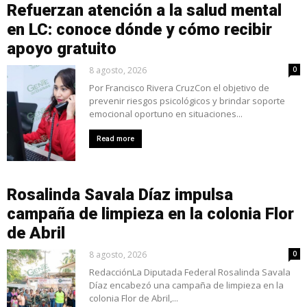
Refuerzan atención a la salud mental
en LC: conoce dónde y cómo recibir
apoyo gratuito
8 agosto, 2026
0
Por Francisco Rivera CruzCon el objetivo de
prevenir riesgos psicológicos y brindar soporte
emocional oportuno en situaciones...
Read more
Rosalinda Savala Díaz impulsa
campaña de limpieza en la colonia Flor
de Abril
8 agosto, 2026
0
RedacciónLa Diputada Federal Rosalinda Savala
Díaz encabezó una campaña de limpieza en la
colonia Flor de Abril,...