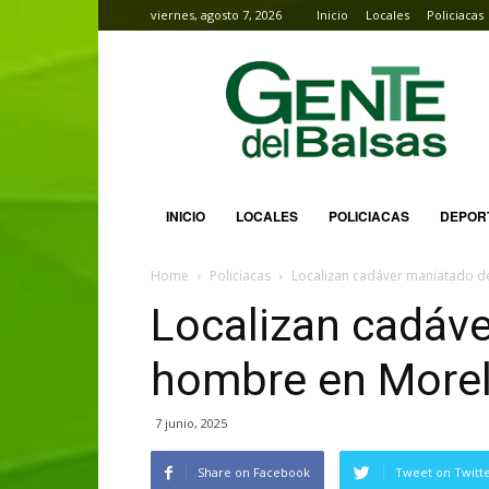
viernes, agosto 7, 2026
Inicio
Locales
Policiacas
Gente
del
Balsas
INICIO
LOCALES
POLICIACAS
DEPOR
Home
Policiacas
Localizan cadáver maniatado d
Localizan cadáv
hombre en Morel
7 junio, 2025
Share on Facebook
Tweet on Twitt