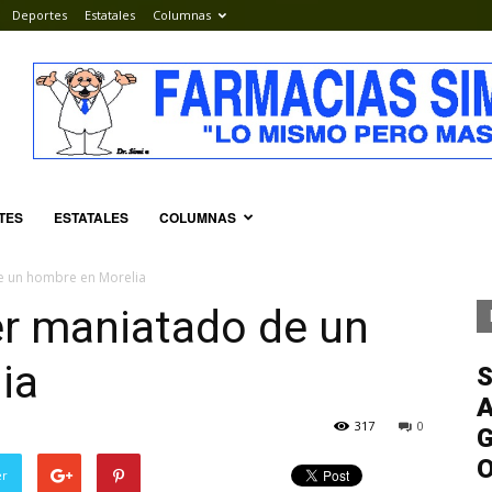
Deportes
Estatales
Columnas
TES
ESTATALES
COLUMNAS
e un hombre en Morelia
er maniatado de un
ia
S
A
317
0
G
er