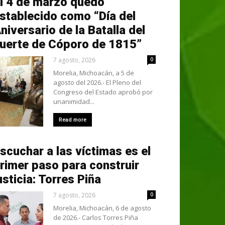
l 4 de marzo quedó
stablecido como “Día del
niversario de la Batalla del
uerte de Cóporo de 1815”
7 agosto, 2026
0
Morelia, Michoacán, a 5 de
agosto del 2026.- El Pleno del
Congreso del Estado aprobó por
unanimidad...
Read more
scuchar a las víctimas es el
rimer paso para construir
usticia: Torres Piña
7 agosto, 2026
0
Morelia, Michoacán, 6 de agosto
de 2026.- Carlos Torres Piña