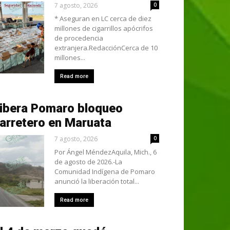
7 agosto, 2026
0
* Aseguran en LC cerca de diez
millones de cigarrillos apócrifos
de procedencia
extranjera.RedacciónCerca de 10
millones...
Read more
ibera Pomaro bloqueo
arretero en Maruata
7 agosto, 2026
0
Por Ángel MéndezAquila, Mich., 6
de agosto de 2026.-La
Comunidad Indígena de Pomaro
anunció la liberación total...
Read more