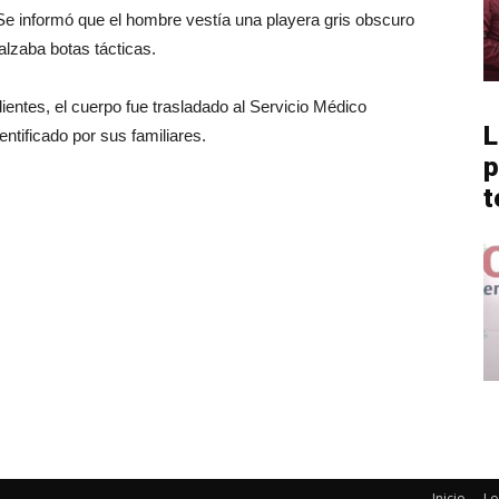
 Se informó que el hombre vestía una playera gris obscuro
alzaba botas tácticas.
entes, el cuerpo fue trasladado al Servicio Médico
L
tificado por sus familiares.
p
t
Inicio
Lo