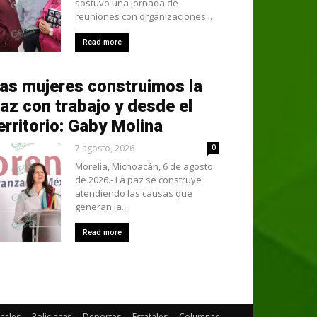
sostuvo una jornada de
reuniones con organizaciones...
Read more
as mujeres construimos la
az con trabajo y desde el
erritorio: Gaby Molina
7 agosto, 2026
0
Morelia, Michoacán, 6 de agosto
de 2026.- La paz se construye
atendiendo las causas que
generan la...
Read more
cales
Policiacas
Deportes
Estatales
Columnas