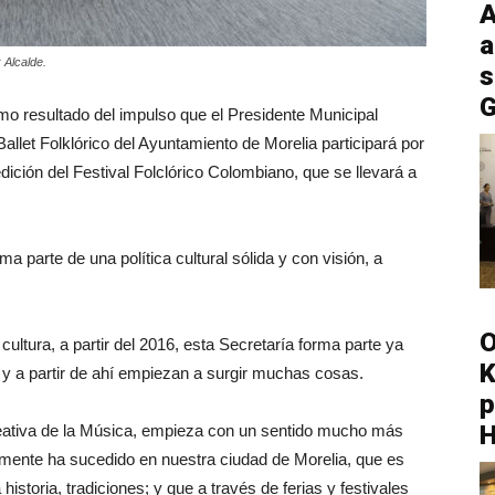
A
a
 Alcalde.
s
G
mo resultado del impulso que el Presidente Municipal
Ballet Folklórico del Ayuntamiento de Morelia participará por
edición del Festival Folclórico Colombiano, que se llevará a
 parte de una política cultural sólida y con visión, a
O
ultura, a partir del 2016, esta Secretaría forma parte ya
K
 y a partir de ahí empiezan a surgir muchas cosas.
p
eativa de la Música, empieza con un sentido mucho más
camente ha sucedido en nuestra ciudad de Morelia, que es
storia, tradiciones; y que a través de ferias y festivales