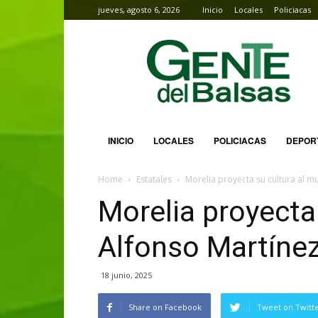
jueves, agosto 6, 2026
Inicio
Locales
Policiacas
Gente
del
Balsas
INICIO
LOCALES
POLICIACAS
DEPOR
Home
Estatales
Morelia proyecta su cultura al m
Morelia proyecta
Alfonso Martíne
18 junio, 2025
Share on Facebook
Tweet on Twitt