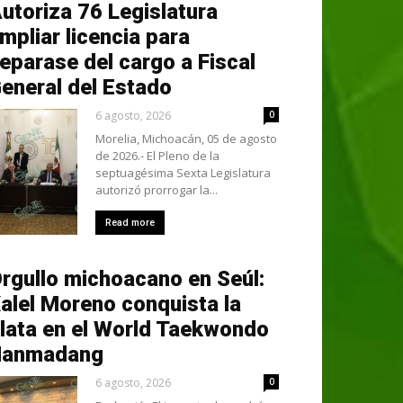
utoriza 76 Legislatura
mpliar licencia para
eparase del cargo a Fiscal
eneral del Estado
6 agosto, 2026
0
Morelia, Michoacán, 05 de agosto
de 2026.- El Pleno de la
septuagésima Sexta Legislatura
autorizó prorrogar la...
Read more
rgullo michoacano en Seúl:
alel Moreno conquista la
lata en el World Taekwondo
Hanmadang
6 agosto, 2026
0