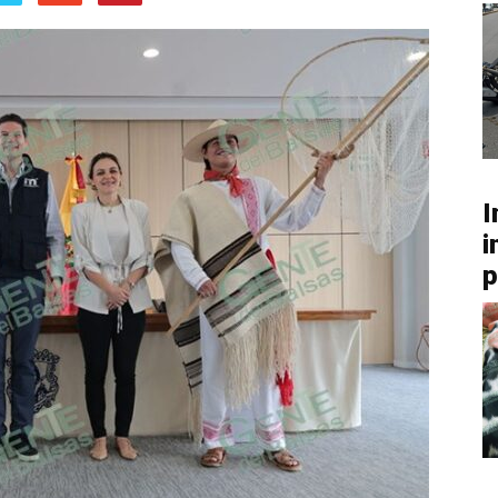
I
i
p