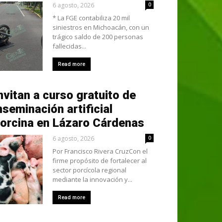
6 agosto, 2026
0
* La FGE contabiliza 20 mil
siniestros en Michoacán, con un
trágico saldo de 200 personas
fallecidas...
Read more
nvitan a curso gratuito de
nseminación artificial
orcina en Lázaro Cárdenas
6 agosto, 2026
0
Por Francisco Rivera CruzCon el
firme propósito de fortalecer al
sector porcícola regional
mediante la innovación y...
Read more