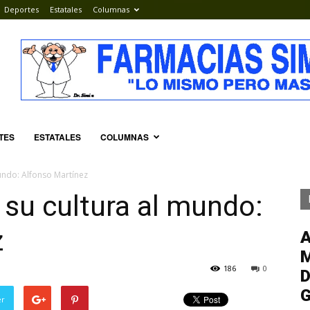
Deportes
Estatales
Columnas
TES
ESTATALES
COLUMNAS
undo: Alfonso Martínez
 su cultura al mundo:
z
M
186
0
D
G
er