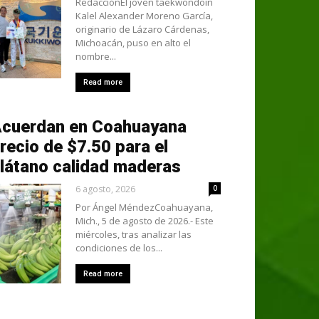
RedacciónEl joven taekwondoín
Kalel Alexander Moreno García,
originario de Lázaro Cárdenas,
Michoacán, puso en alto el
nombre...
Read more
cuerdan en Coahuayana
recio de $7.50 para el
látano calidad maderas
6 agosto, 2026
0
Por Ángel MéndezCoahuayana,
Mich., 5 de agosto de 2026.- Este
miércoles, tras analizar las
condiciones de los...
Read more