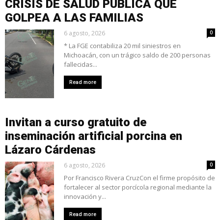
CRISIS DE SALUD PÚBLICA QUE
GOLPEA A LAS FAMILIAS
6 agosto, 2026
0
* La FGE contabiliza 20 mil siniestros en
Michoacán, con un trágico saldo de 200 personas
fallecidas...
Read more
Invitan a curso gratuito de
inseminación artificial porcina en
Lázaro Cárdenas
6 agosto, 2026
0
Por Francisco Rivera CruzCon el firme propósito de
fortalecer al sector porcícola regional mediante la
innovación y...
Read more