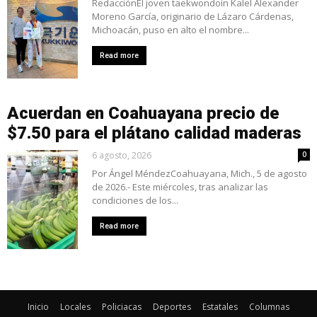
RedacciónEl joven taekwondoín Kalel Alexander
Moreno García, originario de Lázaro Cárdenas,
Michoacán, puso en alto el nombre...
Read more
Acuerdan en Coahuayana precio de
$7.50 para el plátano calidad maderas
6 agosto, 2026
0
Por Ángel MéndezCoahuayana, Mich., 5 de agosto
de 2026.- Este miércoles, tras analizar las
condiciones de los...
Read more
Inicio
Locales
Policiacas
Deportes
Estatales
Columnas