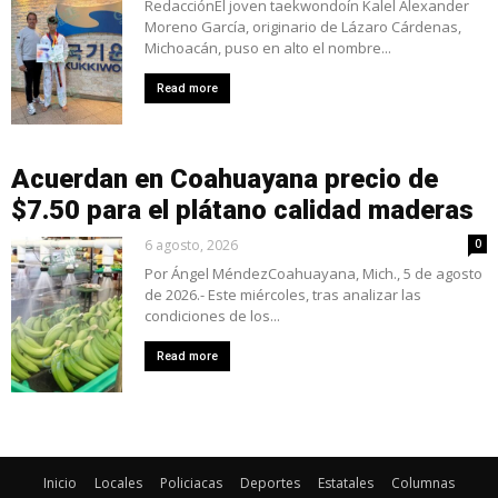
RedacciónEl joven taekwondoín Kalel Alexander
Moreno García, originario de Lázaro Cárdenas,
Michoacán, puso en alto el nombre...
Read more
Acuerdan en Coahuayana precio de
$7.50 para el plátano calidad maderas
6 agosto, 2026
0
Por Ángel MéndezCoahuayana, Mich., 5 de agosto
de 2026.- Este miércoles, tras analizar las
condiciones de los...
Read more
Inicio
Locales
Policiacas
Deportes
Estatales
Columnas