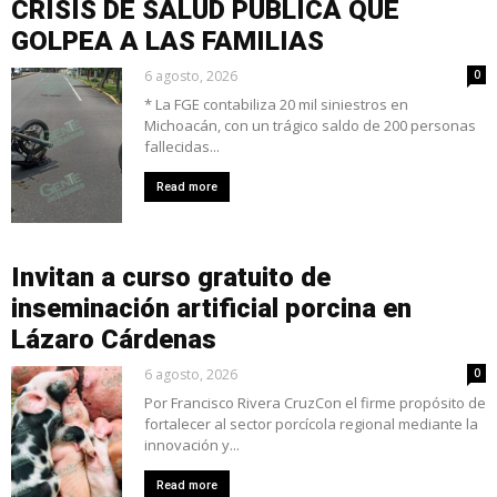
CRISIS DE SALUD PÚBLICA QUE
GOLPEA A LAS FAMILIAS
6 agosto, 2026
0
* La FGE contabiliza 20 mil siniestros en
Michoacán, con un trágico saldo de 200 personas
fallecidas...
Read more
Invitan a curso gratuito de
inseminación artificial porcina en
Lázaro Cárdenas
6 agosto, 2026
0
Por Francisco Rivera CruzCon el firme propósito de
fortalecer al sector porcícola regional mediante la
innovación y...
Read more