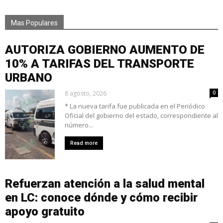
Mas Populares
AUTORIZA GOBIERNO AUMENTO DE
10% A TARIFAS DEL TRANSPORTE
URBANO
8 agosto, 2026
0
* La nueva tarifa fue publicada en el Periódico
Oficial del gobierno del estado, correspondiente al
número...
Read more
Refuerzan atención a la salud mental
en LC: conoce dónde y cómo recibir
apoyo gratuito