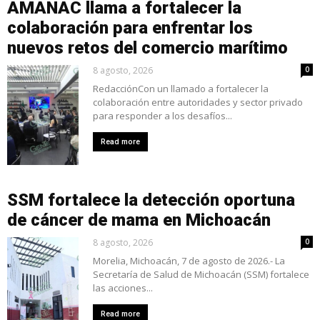
AMANAC llama a fortalecer la
colaboración para enfrentar los
nuevos retos del comercio marítimo
8 agosto, 2026
0
RedacciónCon un llamado a fortalecer la
colaboración entre autoridades y sector privado
para responder a los desafíos...
Read more
SSM fortalece la detección oportuna
de cáncer de mama en Michoacán
8 agosto, 2026
0
Morelia, Michoacán, 7 de agosto de 2026.- La
Secretaría de Salud de Michoacán (SSM) fortalece
las acciones...
Read more