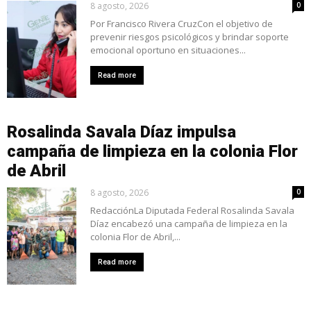
8 agosto, 2026
0
Por Francisco Rivera CruzCon el objetivo de
prevenir riesgos psicológicos y brindar soporte
emocional oportuno en situaciones...
Read more
Rosalinda Savala Díaz impulsa
campaña de limpieza en la colonia Flor
de Abril
8 agosto, 2026
0
RedacciónLa Diputada Federal Rosalinda Savala
Díaz encabezó una campaña de limpieza en la
colonia Flor de Abril,...
Read more