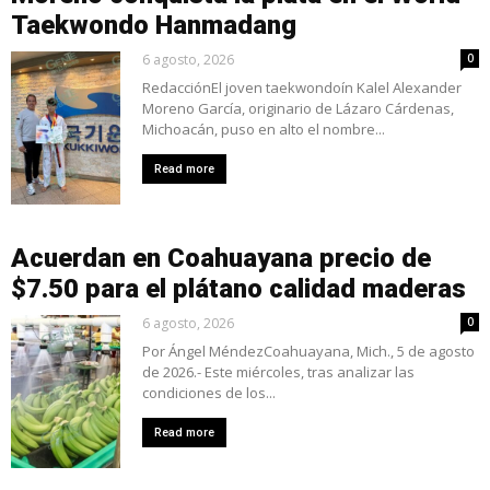
Taekwondo Hanmadang
6 agosto, 2026
0
RedacciónEl joven taekwondoín Kalel Alexander
Moreno García, originario de Lázaro Cárdenas,
Michoacán, puso en alto el nombre...
Read more
Acuerdan en Coahuayana precio de
$7.50 para el plátano calidad maderas
6 agosto, 2026
0
Por Ángel MéndezCoahuayana, Mich., 5 de agosto
de 2026.- Este miércoles, tras analizar las
condiciones de los...
Read more