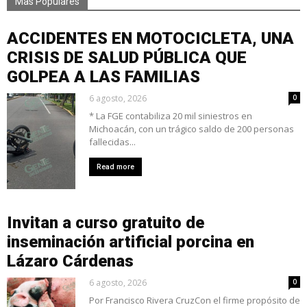
Mas Populares
ACCIDENTES EN MOTOCICLETA, UNA
CRISIS DE SALUD PÚBLICA QUE
GOLPEA A LAS FAMILIAS
6 agosto, 2026
0
* La FGE contabiliza 20 mil siniestros en
Michoacán, con un trágico saldo de 200 personas
fallecidas...
Read more
Invitan a curso gratuito de
inseminación artificial porcina en
Lázaro Cárdenas
6 agosto, 2026
0
Por Francisco Rivera CruzCon el firme propósito de