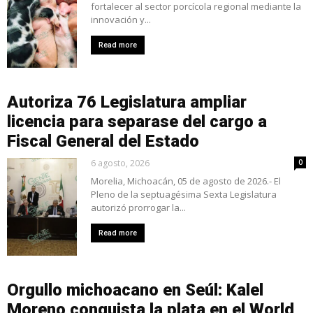
fortalecer al sector porcícola regional mediante la
innovación y...
Read more
Autoriza 76 Legislatura ampliar
licencia para separase del cargo a
Fiscal General del Estado
6 agosto, 2026
0
Morelia, Michoacán, 05 de agosto de 2026.- El
Pleno de la septuagésima Sexta Legislatura
autorizó prorrogar la...
Read more
Orgullo michoacano en Seúl: Kalel
Moreno conquista la plata en el World