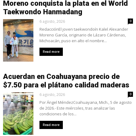
Moreno conquista la plata en el World
Taekwondo Hanmadang
6 agosto, 2026
0
RedacciónEl joven taekwondoín Kalel Alexander
Moreno García, originario de Lázaro Cárdenas,
Michoacán, puso en alto el nombre...
Read more
Acuerdan en Coahuayana precio de
$7.50 para el plátano calidad maderas
6 agosto, 2026
0
Por Ángel MéndezCoahuayana, Mich., 5 de agosto
de 2026.- Este miércoles, tras analizar las
condiciones de los...
Read more