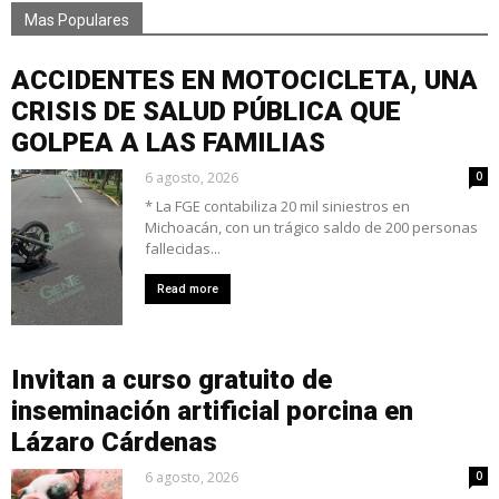
Mas Populares
ACCIDENTES EN MOTOCICLETA, UNA
CRISIS DE SALUD PÚBLICA QUE
GOLPEA A LAS FAMILIAS
6 agosto, 2026
0
* La FGE contabiliza 20 mil siniestros en
Michoacán, con un trágico saldo de 200 personas
fallecidas...
Read more
Invitan a curso gratuito de
inseminación artificial porcina en
Lázaro Cárdenas
6 agosto, 2026
0