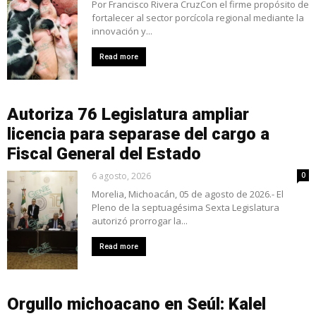
Por Francisco Rivera CruzCon el firme propósito de
fortalecer al sector porcícola regional mediante la
innovación y...
Read more
Autoriza 76 Legislatura ampliar
licencia para separase del cargo a
Fiscal General del Estado
6 agosto, 2026
0
Morelia, Michoacán, 05 de agosto de 2026.- El
Pleno de la septuagésima Sexta Legislatura
autorizó prorrogar la...
Read more
Orgullo michoacano en Seúl: Kalel