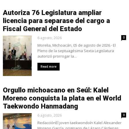
Autoriza 76 Legislatura ampliar
licencia para separase del cargo a
Fiscal General del Estado
6 agosto, 2026
0
Morelia, Michoacán, 05 de agosto de 2026.- El
Pleno de la septuagésima Sexta Legislatura
autorizó prorrogar la...
Read more
Orgullo michoacano en Seúl: Kalel
Moreno conquista la plata en el World
Taekwondo Hanmadang
6 agosto, 2026
0
RedacciónEl joven taekwondoín Kalel Alexander
Moreno García, originario de Lázaro Cárdenas,