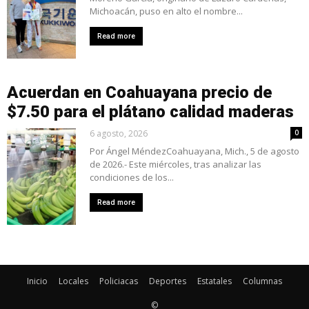
Michoacán, puso en alto el nombre...
Read more
Acuerdan en Coahuayana precio de
$7.50 para el plátano calidad maderas
6 agosto, 2026
0
Por Ángel MéndezCoahuayana, Mich., 5 de agosto
de 2026.- Este miércoles, tras analizar las
condiciones de los...
Read more
Inicio
Locales
Policiacas
Deportes
Estatales
Columnas
©