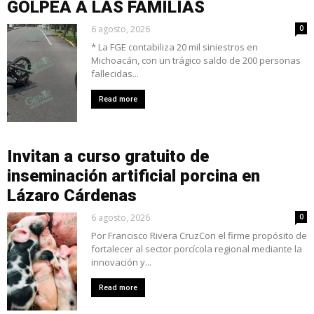
GOLPEA A LAS FAMILIAS
6 agosto, 2026
0
* La FGE contabiliza 20 mil siniestros en
Michoacán, con un trágico saldo de 200 personas
fallecidas...
Read more
Invitan a curso gratuito de
inseminación artificial porcina en
Lázaro Cárdenas
6 agosto, 2026
0
Por Francisco Rivera CruzCon el firme propósito de
fortalecer al sector porcícola regional mediante la
innovación y...
Read more