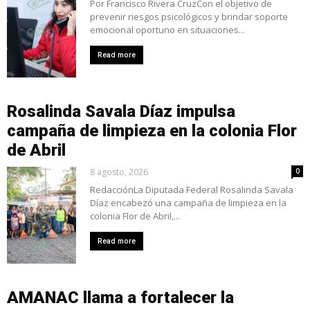
Por Francisco Rivera CruzCon el objetivo de
prevenir riesgos psicológicos y brindar soporte
emocional oportuno en situaciones...
Read more
Rosalinda Savala Díaz impulsa
campaña de limpieza en la colonia Flor
de Abril
8 agosto, 2026
0
RedacciónLa Diputada Federal Rosalinda Savala
Díaz encabezó una campaña de limpieza en la
colonia Flor de Abril,...
Read more
AMANAC llama a fortalecer la