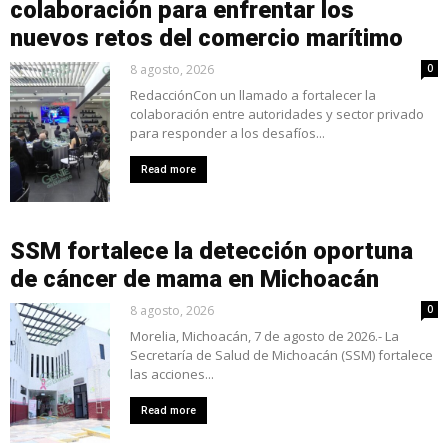
colaboración para enfrentar los
nuevos retos del comercio marítimo
8 agosto, 2026
0
RedacciónCon un llamado a fortalecer la
colaboración entre autoridades y sector privado
para responder a los desafíos...
Read more
SSM fortalece la detección oportuna
de cáncer de mama en Michoacán
8 agosto, 2026
0
Morelia, Michoacán, 7 de agosto de 2026.- La
Secretaría de Salud de Michoacán (SSM) fortalece
las acciones...
Read more