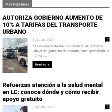
Mas Populares
AUTORIZA GOBIERNO AUMENTO DE
10% A TARIFAS DEL TRANSPORTE
URBANO
8 agosto, 2026
0
* La nueva tarifa fue publicada en el Periódico
Oficial del gobierno del estado, correspondiente al
número...
Read more
Refuerzan atención a la salud mental
en LC: conoce dónde y cómo recibir
apoyo gratuito
8 agosto, 2026
0