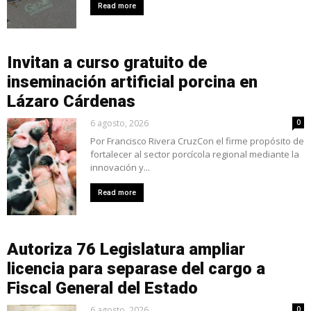
Read more
Invitan a curso gratuito de
inseminación artificial porcina en
Lázaro Cárdenas
6 agosto, 2026
0
Por Francisco Rivera CruzCon el firme propósito de
fortalecer al sector porcícola regional mediante la
innovación y...
Read more
Autoriza 76 Legislatura ampliar
licencia para separase del cargo a
Fiscal General del Estado
6 agosto, 2026
0