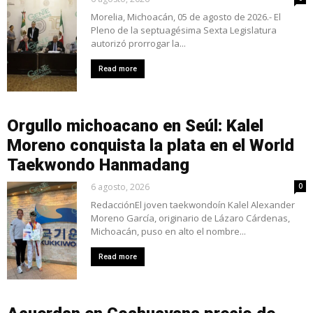
Morelia, Michoacán, 05 de agosto de 2026.- El
Pleno de la septuagésima Sexta Legislatura
autorizó prorrogar la...
Read more
Orgullo michoacano en Seúl: Kalel
Moreno conquista la plata en el World
Taekwondo Hanmadang
6 agosto, 2026
0
RedacciónEl joven taekwondoín Kalel Alexander
Moreno García, originario de Lázaro Cárdenas,
Michoacán, puso en alto el nombre...
Read more