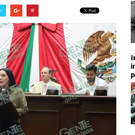
er
I
i
p