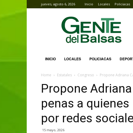
jueves, agosto 6, 2026
Inicio
Locales
Policiacas
Gente
del
Balsas
INICIO
LOCALES
POLICIACAS
DEPOR
Home
Estatales
Congreso
Propone Adriana Ca
Propone Adrian
penas a quienes
por redes social
15 mayo, 2026