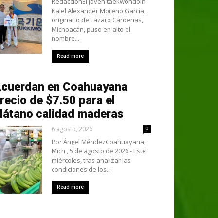
RedacciónEl joven taekwondoín
Kalel Alexander Moreno García,
originario de Lázaro Cárdenas,
Michoacán, puso en alto el
nombre...
Read more
cuerdan en Coahuayana
recio de $7.50 para el
látano calidad maderas
6 agosto, 2026
0
Por Ángel MéndezCoahuayana,
Mich., 5 de agosto de 2026.- Este
miércoles, tras analizar las
condiciones de los...
Read more