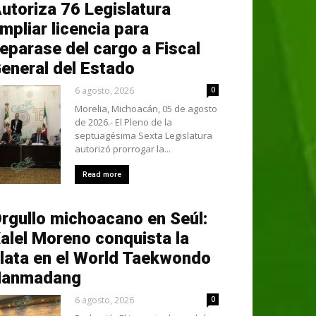
utoriza 76 Legislatura
mpliar licencia para
eparase del cargo a Fiscal
eneral del Estado
6 agosto, 2026
0
Morelia, Michoacán, 05 de agosto
de 2026.- El Pleno de la
septuagésima Sexta Legislatura
autorizó prorrogar la...
Read more
rgullo michoacano en Seúl:
alel Moreno conquista la
lata en el World Taekwondo
Hanmadang
6 agosto, 2026
0