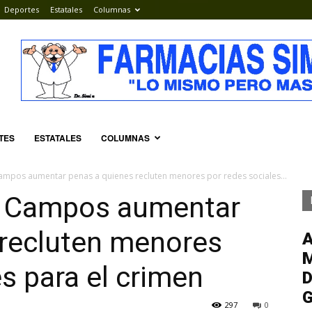
Deportes
Estatales
Columnas
TES
ESTATALES
COLUMNAS
mpos aumentar penas a quienes recluten menores por redes sociales...
a Campos aumentar
 recluten menores
M
es para el crimen
D
G
297
0