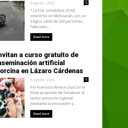
6 agosto, 2026
0
* La FGE contabiliza 20 mil
siniestros en Michoacán, con un
trágico saldo de 200 personas
fallecidas...
Read more
nvitan a curso gratuito de
nseminación artificial
orcina en Lázaro Cárdenas
6 agosto, 2026
0
Por Francisco Rivera CruzCon el
firme propósito de fortalecer al
sector porcícola regional
mediante la innovación y...
Read more