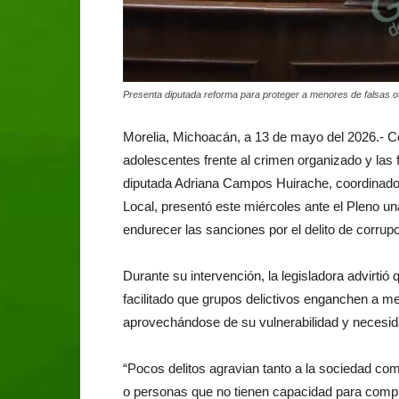
Presenta diputada reforma para proteger a menores de falsas o
Morelia, Michoacán, a 13 de mayo del 2026.- Con
adolescentes frente al crimen organizado y las 
diputada Adriana Campos Huirache, coordinador
Local, presentó este miércoles ante el Pleno un
endurecer las sanciones por el delito de corru
Durante su intervención, la legisladora advirtió
facilitado que grupos delictivos enganchen a m
aprovechándose de su vulnerabilidad y necesi
“Pocos delitos agravian tanto a la sociedad c
o personas que no tienen capacidad para compre