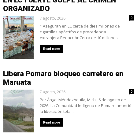
EN LC FUERTE GOLPE AL CRIMEN
ORGANIZADO
7 agosto, 2026
0
* Aseguran en LC cerca de diez millones de
cigarrillos apócrifos de procedencia
extranjera.RedacciónCerca de 10 millones...
Read more
Libera Pomaro bloqueo carretero en
Maruata
7 agosto, 2026
0
Por Ángel MéndezAquila, Mich., 6 de agosto de
2026.-La Comunidad Indígena de Pomaro anunció
la liberación total...
Read more