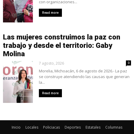
con organizaciones...
Read more
Las mujeres construimos la paz con
trabajo y desde el territorio: Gaby
Molina
7 agosto, 2026
0
Morelia, Michoacán, 6 de agosto de 2026.- La paz
se construye atendiendo las causas que generan
la...
Read more
Inicio
Locales
Policiacas
Deportes
Estatales
Columnas