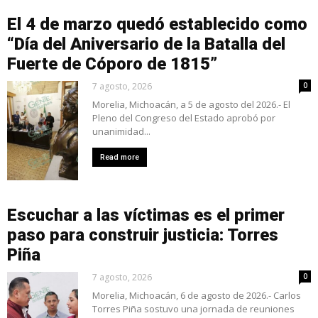
El 4 de marzo quedó establecido como
“Día del Aniversario de la Batalla del
Fuerte de Cóporo de 1815”
7 agosto, 2026
0
Morelia, Michoacán, a 5 de agosto del 2026.- El
Pleno del Congreso del Estado aprobó por
unanimidad...
Read more
Escuchar a las víctimas es el primer
paso para construir justicia: Torres
Piña
7 agosto, 2026
0
Morelia, Michoacán, 6 de agosto de 2026.- Carlos
Torres Piña sostuvo una jornada de reuniones