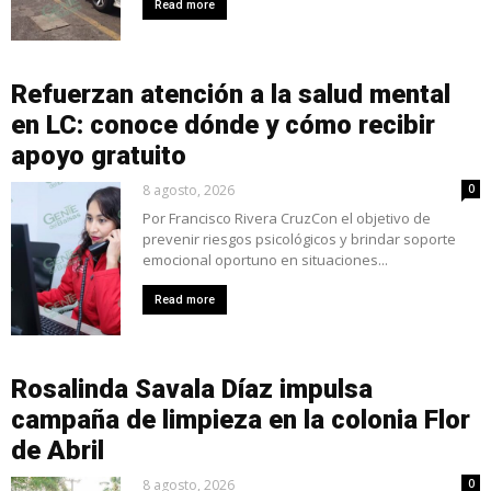
Read more
Refuerzan atención a la salud mental
en LC: conoce dónde y cómo recibir
apoyo gratuito
8 agosto, 2026
0
Por Francisco Rivera CruzCon el objetivo de
prevenir riesgos psicológicos y brindar soporte
emocional oportuno en situaciones...
Read more
Rosalinda Savala Díaz impulsa
campaña de limpieza en la colonia Flor
de Abril
8 agosto, 2026
0