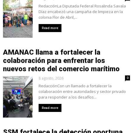
RedacciónLa Diputada Federal Rosalinda Savala
Díaz encabezó una campaña de limpieza en la
colonia Flor de Abril,...
Read more
AMANAC llama a fortalecer la
colaboración para enfrentar los
nuevos retos del comercio marítimo
8 agosto, 2026
0
RedacciónCon un llamado a fortalecer la
colaboración entre autoridades y sector privado
para responder a los desafíos...
Read more
SSM fortalece la detección oportuna