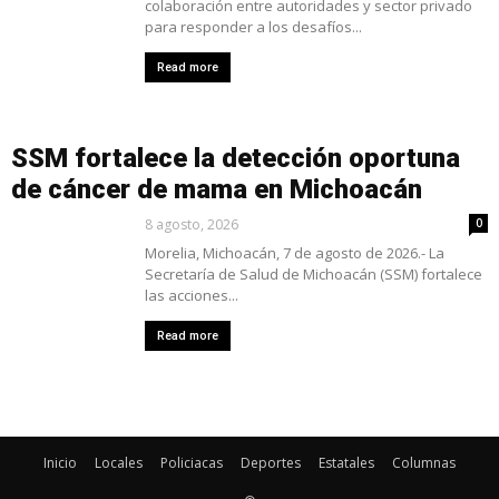
colaboración entre autoridades y sector privado
para responder a los desafíos...
Read more
SSM fortalece la detección oportuna
de cáncer de mama en Michoacán
8 agosto, 2026
0
Morelia, Michoacán, 7 de agosto de 2026.- La
Secretaría de Salud de Michoacán (SSM) fortalece
las acciones...
Read more
Inicio
Locales
Policiacas
Deportes
Estatales
Columnas