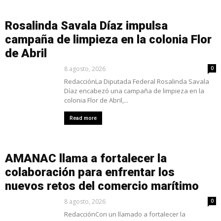
Rosalinda Savala Díaz impulsa
campaña de limpieza en la colonia Flor
de Abril
8 agosto, 2026
0
RedacciónLa Diputada Federal Rosalinda Savala
Díaz encabezó una campaña de limpieza en la
colonia Flor de Abril,...
Read more
AMANAC llama a fortalecer la
colaboración para enfrentar los
nuevos retos del comercio marítimo
8 agosto, 2026
0
RedacciónCon un llamado a fortalecer la