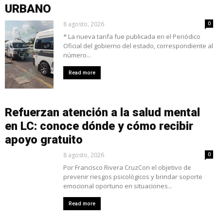
URBANO
8 agosto, 2026
0
* La nueva tarifa fue publicada en el Periódico
Oficial del gobierno del estado, correspondiente al
número...
Read more
Refuerzan atención a la salud mental
en LC: conoce dónde y cómo recibir
apoyo gratuito
8 agosto, 2026
0
Por Francisco Rivera CruzCon el objetivo de
prevenir riesgos psicológicos y brindar soporte
emocional oportuno en situaciones...
Read more