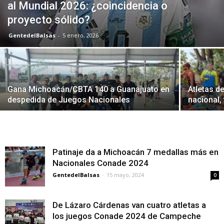
al Mundial 2026: ¿coincidencia o
proyecto sólido?
GentedelBalsas
-
5 enero, 2026
Gana Michoacán/CBTA 140 a Guanajuato en
Atletas de
despedida de Juegos Nacionales
nacional, 
Patinaje da a Michoacán 7 medallas más en
Nacionales Conade 2024
GentedelBalsas
-
15 mayo, 2024
0
De Lázaro Cárdenas van cuatro atletas a
los juegos Conade 2024 de Campeche