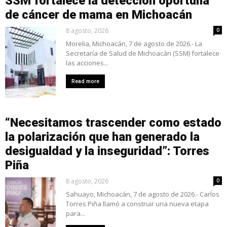
SSM fortalece la detección oportuna
de cáncer de mama en Michoacán
8 agosto, 2026
0
Morelia, Michoacán, 7 de agosto de 2026.- La
Secretaría de Salud de Michoacán (SSM) fortalece
las acciones...
Read more
“Necesitamos trascender como estado
la polarización que han generado la
desigualdad y la inseguridad”: Torres
Piña
8 agosto, 2026
0
Sahuayo, Michoacán, 7 de agosto de 2026.- Carlos
Torres Piña llamó a construir una nueva etapa
para...