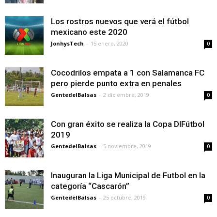
Los rostros nuevos que verá el fútbol
mexicano este 2020
JonhysTech
-
15 enero, 2020
0
Cocodrilos empata a 1 con Salamanca FC
pero pierde punto extra en penales
GentedelBalsas
-
2 diciembre, 2019
0
Con gran éxito se realiza la Copa DIFútbol
2019
GentedelBalsas
-
5 noviembre, 2019
0
Inauguran la Liga Municipal de Futbol en la
categoría “Cascarón”
GentedelBalsas
-
25 octubre, 2019
0