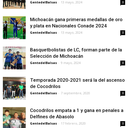
GentedelBalsas
-
13 mayo, 2024
0
Michoacán gana primeras medallas de oro
y plata en Nacionales Conade 2024
GentedelBalsas
-
13 mayo, 2024
0
Basquetbolistas de LC, forman parte de la
Selección de Michoacán
GentedelBalsas
-
9 mayo, 2024
0
Temporada 2020-2021 será la del ascenso
de Cocodrilos
GentedelBalsas
-
7 septiembre, 2020
0
Cocodrilos empata a 1 y gana en penales a
Delfines de Abasolo
GentedelBalsas
-
17 febrero, 2020
0