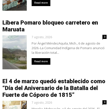
Read more
Libera Pomaro bloqueo carretero en
Maruata
7 agosto, 2026
0
Por Ángel MéndezAquila, Mich., 6 de agosto de
2026.-La Comunidad Indígena de Pomaro anunció
la liberación total...
Read more
El 4 de marzo quedó establecido como
“Día del Aniversario de la Batalla del
Fuerte de Cóporo de 1815”
7 agosto, 2026
0
Morelia, Michoacán, a 5 de agosto del 2026.- El