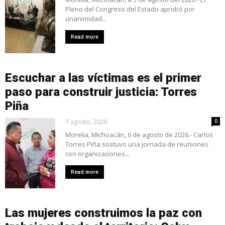
Pleno del Congreso del Estado aprobó por
unanimidad...
Read more
Escuchar a las víctimas es el primer
paso para construir justicia: Torres
Piña
7 agosto, 2026
0
Morelia, Michoacán, 6 de agosto de 2026.- Carlos
Torres Piña sostuvo una jornada de reuniones
con organizaciones...
Read more
Las mujeres construimos la paz con