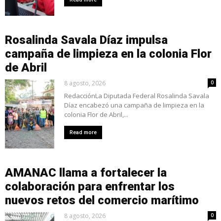
Rosalinda Savala Díaz impulsa
campaña de limpieza en la colonia Flor
de Abril
8 agosto, 2026
0
RedacciónLa Diputada Federal Rosalinda Savala
Díaz encabezó una campaña de limpieza en la
colonia Flor de Abril,...
Read more
AMANAC llama a fortalecer la
colaboración para enfrentar los
nuevos retos del comercio marítimo
8 agosto, 2026
0