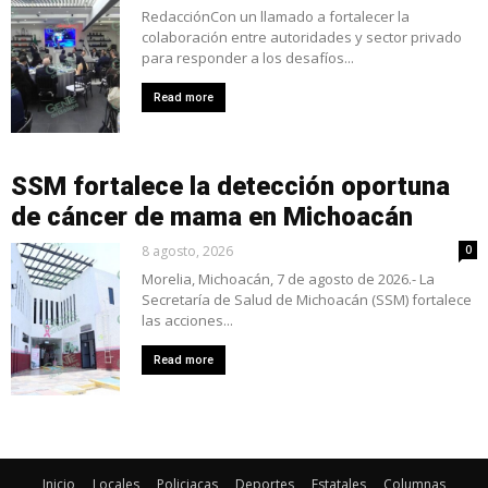
RedacciónCon un llamado a fortalecer la
colaboración entre autoridades y sector privado
para responder a los desafíos...
Read more
SSM fortalece la detección oportuna
de cáncer de mama en Michoacán
8 agosto, 2026
0
Morelia, Michoacán, 7 de agosto de 2026.- La
Secretaría de Salud de Michoacán (SSM) fortalece
las acciones...
Read more
Inicio
Locales
Policiacas
Deportes
Estatales
Columnas