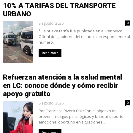
10% A TARIFAS DEL TRANSPORTE
URBANO
8 agosto, 2026
0
* La nueva tarifa fue publicada en el Periódico
Oficial del gobierno del estado, correspondiente al
número...
Read more
Refuerzan atención a la salud mental
en LC: conoce dónde y cómo recibir
apoyo gratuito
8 agosto, 2026
0
Por Francisco Rivera CruzCon el objetivo de
prevenir riesgos psicológicos y brindar soporte
emocional oportuno en situaciones...
Read more