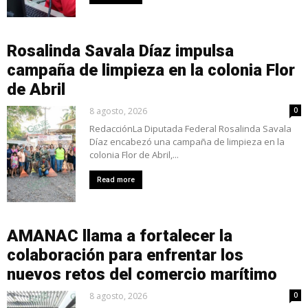
Rosalinda Savala Díaz impulsa
campaña de limpieza en la colonia Flor
de Abril
8 agosto, 2026
0
RedacciónLa Diputada Federal Rosalinda Savala
Díaz encabezó una campaña de limpieza en la
colonia Flor de Abril,...
Read more
AMANAC llama a fortalecer la
colaboración para enfrentar los
nuevos retos del comercio marítimo
8 agosto, 2026
0