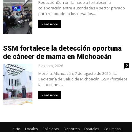
RedacciónCon un llamado a fortalecer la
colaboración entre autoridades y sector privado
para responder a los desafíos...
Read more
SSM fortalece la detección oportuna
de cáncer de mama en Michoacán
8 agosto, 2026
0
Morelia, Michoacán, 7 de agosto de 2026.- La
Secretaría de Salud de Michoacán (SSM) fortalece
las acciones...
Read more
Inicio
Locales
Policiacas
Deportes
Estatales
Columnas