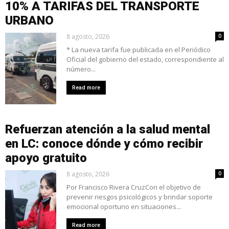
10% A TARIFAS DEL TRANSPORTE
URBANO
8 agosto, 2026
0
* La nueva tarifa fue publicada en el Periódico
Oficial del gobierno del estado, correspondiente al
número...
Read more
Refuerzan atención a la salud mental
en LC: conoce dónde y cómo recibir
apoyo gratuito
8 agosto, 2026
0
Por Francisco Rivera CruzCon el objetivo de
prevenir riesgos psicológicos y brindar soporte
emocional oportuno en situaciones...
Read more