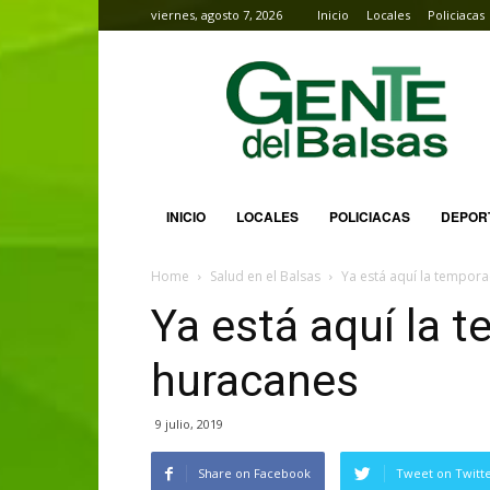
viernes, agosto 7, 2026
Inicio
Locales
Policiacas
Gente
del
Balsas
INICIO
LOCALES
POLICIACAS
DEPOR
Home
Salud en el Balsas
Ya está aquí la tempor
Ya está aquí la 
huracanes
9 julio, 2019
Share on Facebook
Tweet on Twitt