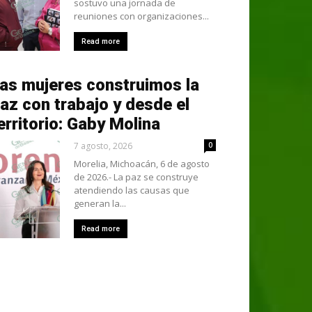
sostuvo una jornada de
reuniones con organizaciones...
Read more
as mujeres construimos la
az con trabajo y desde el
erritorio: Gaby Molina
7 agosto, 2026
0
Morelia, Michoacán, 6 de agosto
de 2026.- La paz se construye
atendiendo las causas que
generan la...
Read more