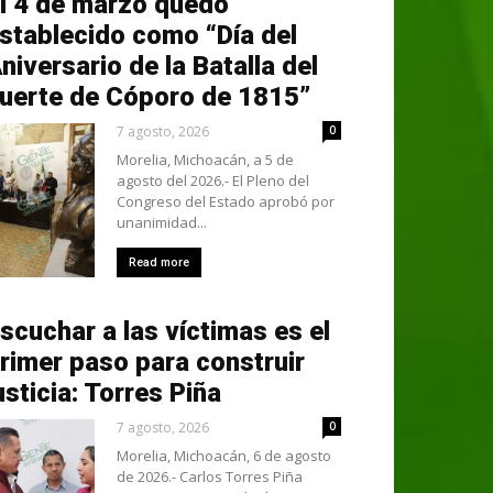
l 4 de marzo quedó
stablecido como “Día del
niversario de la Batalla del
uerte de Cóporo de 1815”
7 agosto, 2026
0
Morelia, Michoacán, a 5 de
agosto del 2026.- El Pleno del
Congreso del Estado aprobó por
unanimidad...
Read more
scuchar a las víctimas es el
rimer paso para construir
usticia: Torres Piña
7 agosto, 2026
0
Morelia, Michoacán, 6 de agosto
de 2026.- Carlos Torres Piña