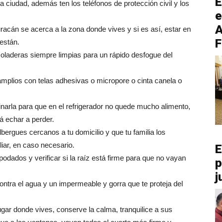
E
la ciudad, además ten los teléfonos de protección civil y los
e
A
uracán se acerca a la zona donde vives y si es así, estar en
F
están.
oladeras siempre limpias para un rápido desfogue del
amplios con telas adhesivas o micropore o cinta canela o
narla para que en el refrigerador no quede mucho alimento,
á echar a perder.
bergues cercanos a tu domicilio y que tu familia los
iar, en caso necesario.
E
podados y verificar si la raíz está firme para que no vayan
p
j
ntra el agua y un impermeable y gorra que te proteja del
gar donde vives, conserve la calma, tranquilice a sus