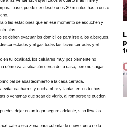
que a las ventanas, vayan todos al cuarto más firme y
temporal pase, puede ser desde unos 30 minutos hasta dos o
meno.
a la o las estaciones que en ese momento se escuchen y
nfrentas.
L
o se deben evacuar los domicilios para irse a los albergues.
p
desconectados y el gas todas las llaves cerradas y el
t
 en tu localidad, los celulares muy posiblemente no
cha cómo va la situación cerca de tu casa, pero no caigas
 principal de abastecimiento a la casa cerrada.
o y evitar cacharros y cochambre y llantas en los techos.
tas o ventanas que sean de vidrio, al romperse te pueden
puedes dejar en un lugar seguro adelante, sino llévalas
 acércate a esa zona para cubrirla de nuevo, pero no lo