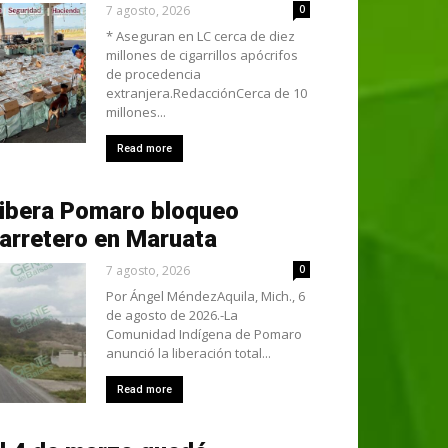
7 agosto, 2026
0
* Aseguran en LC cerca de diez
millones de cigarrillos apócrifos
de procedencia
extranjera.RedacciónCerca de 10
millones...
Read more
ibera Pomaro bloqueo
arretero en Maruata
7 agosto, 2026
0
Por Ángel MéndezAquila, Mich., 6
de agosto de 2026.-La
Comunidad Indígena de Pomaro
anunció la liberación total...
Read more