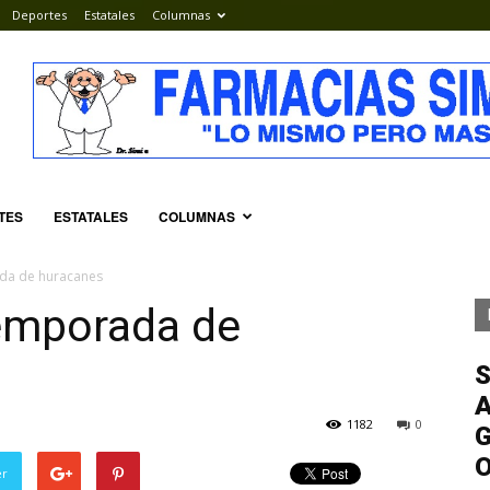
Deportes
Estatales
Columnas
TES
ESTATALES
COLUMNAS
ada de huracanes
temporada de
S
A
1182
0
G
er