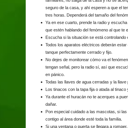
familiares, no salga de la casa y no se acer
seguro de la casa, y ahí esperen a que el 
tres horas. Dependerá del tamaño del fenó
Ya en ese cuarto, prende la radio y escuch
que estén hablando del fenómeno al que te e
Escucha si la situación se está controlando 
Todos los aparatos eléctricos deberán estar 
tanque perfectamente cerrado y fijo.
No dejes de monitorear cómo va el fenómeno
tengan señal, pero la radio sí, así que escu
en pánico.
Todas las llaves de agua cerradas y la llave
Los tinacos con la tapa fija o atada al tinac
Ya durante el huracán no te acerques a puer
dañar.
Pon especial cuidado a las mascotas, si las 
contigo al área donde esté toda la familia.
Si una ventana o puerta se llegara a romper,