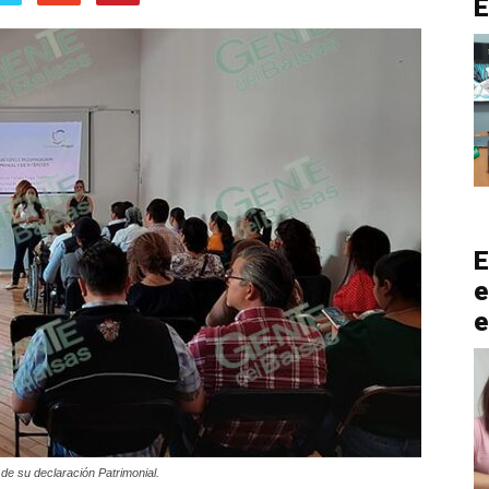
E
e
e
 de su declaración Patrimonial.