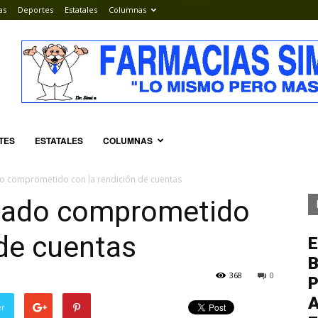
as
Deportes
Estatales
Columnas
TES
ESTATALES
COLUMNAS
o comprometido con la rendición de cuentas
stado comprometido
 de cuentas
E
368
0
P
A
er