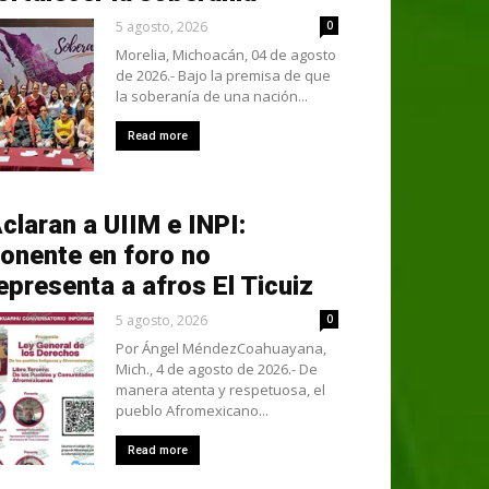
5 agosto, 2026
0
Morelia, Michoacán, 04 de agosto
de 2026.- Bajo la premisa de que
la soberanía de una nación...
Read more
claran a UIIM e INPI:
onente en foro no
epresenta a afros El Ticuiz
5 agosto, 2026
0
Por Ángel MéndezCoahuayana,
Mich., 4 de agosto de 2026.- De
manera atenta y respetuosa, el
pueblo Afromexicano...
Read more