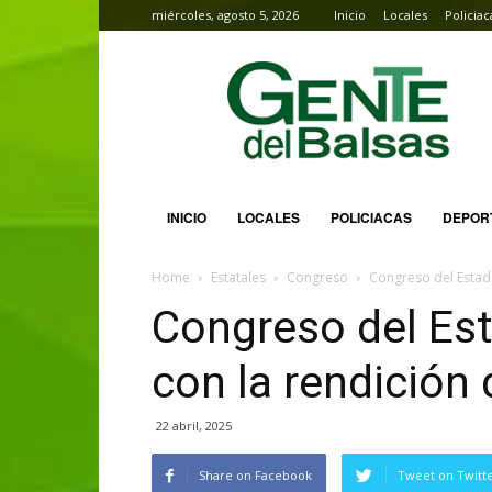
miércoles, agosto 5, 2026
Inicio
Locales
Policiac
Gente
del
Balsas
INICIO
LOCALES
POLICIACAS
DEPOR
Home
Estatales
Congreso
Congreso del Estad
Congreso del E
con la rendición
22 abril, 2025
Share on Facebook
Tweet on Twitt