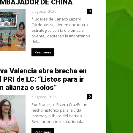
EMBAJADOR DE CHINA
5 agosto, 2026
0
* Líderes de Canaco Lázaro
Cárdenas sostienen encuentro
estratégico con la diplomacia
oriental; destacan la importancia
del...
Read more
va Valencia abre brecha en
l PRI de LC: “Listos para ir
n alianza o solos”
5 agosto, 2026
0
Por Francisco Rivera CruzEn un
hecho histórico para la vida
interna y pública del Partido
Revolucionario Institucional...
Read more