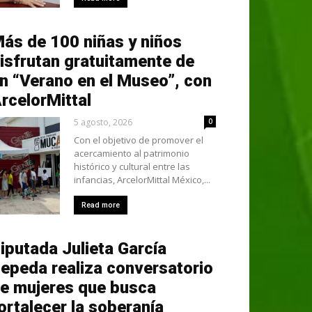
ás de 100 niñas y niños
isfrutan gratuitamente de
n “Verano en el Museo”, con
rcelorMittal
5 agosto, 2026
0
Con el objetivo de promover el
acercamiento al patrimonio
histórico y cultural entre las
infancias, ArcelorMittal México,...
Read more
iputada Julieta García
epeda realiza conversatorio
e mujeres que busca
ortalecer la soberanía