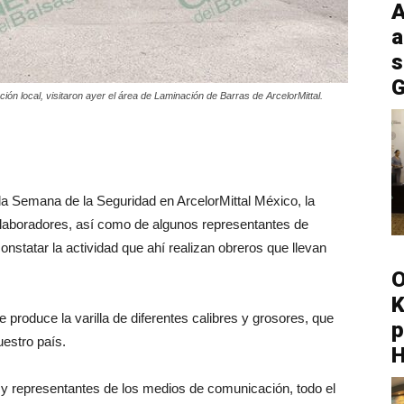
A
a
s
G
n local, visitaron ayer el área de Laminación de Barras de ArcelorMittal.
la Semana de la Seguridad en ArcelorMittal México, la
colaboradores, así como de algunos representantes de
statar la actividad que ahí realizan obreros que llevan
.
O
K
e produce la varilla de diferentes calibres y grosores, que
p
uestro país.
os y representantes de los medios de comunicación, todo el