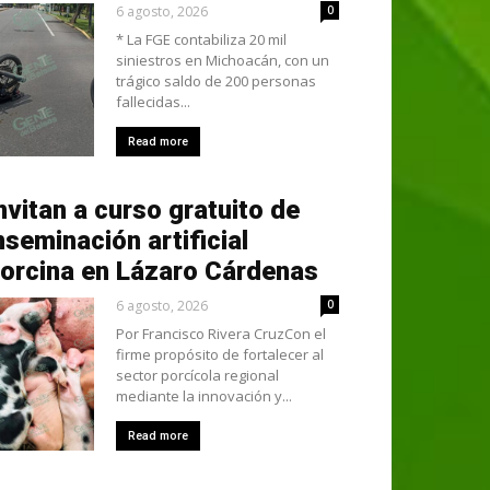
6 agosto, 2026
0
* La FGE contabiliza 20 mil
siniestros en Michoacán, con un
trágico saldo de 200 personas
fallecidas...
Read more
nvitan a curso gratuito de
nseminación artificial
orcina en Lázaro Cárdenas
6 agosto, 2026
0
Por Francisco Rivera CruzCon el
firme propósito de fortalecer al
sector porcícola regional
mediante la innovación y...
Read more