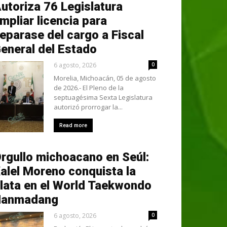
utoriza 76 Legislatura
mpliar licencia para
eparase del cargo a Fiscal
eneral del Estado
6 agosto, 2026
0
Morelia, Michoacán, 05 de agosto
de 2026.- El Pleno de la
septuagésima Sexta Legislatura
autorizó prorrogar la...
Read more
rgullo michoacano en Seúl:
alel Moreno conquista la
lata en el World Taekwondo
Hanmadang
6 agosto, 2026
0