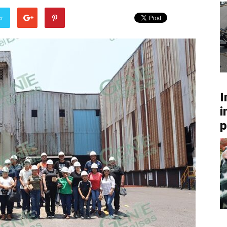
er
I
i
p