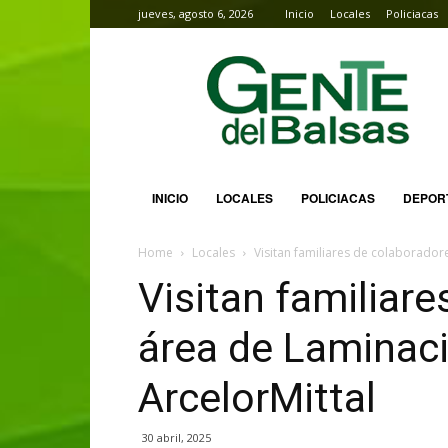
jueves, agosto 6, 2026
Inicio
Locales
Policiacas
Gente
del
Balsas
INICIO
LOCALES
POLICIACAS
DEPOR
Home
Locales
Visitan familiares de colaborador
Visitan familiar
área de Laminaci
ArcelorMittal
30 abril, 2025