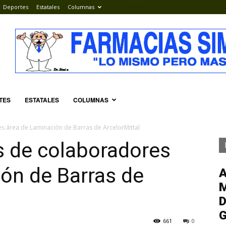
Deportes
Estatales
Columnas
TES
ESTATALES
COLUMNAS
es área de Laminación de Barras de ArcelorMittal
es de colaboradores
ón de Barras de
M
D
G
661
0