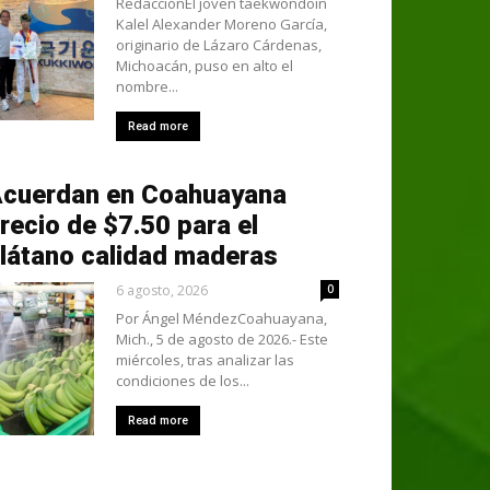
RedacciónEl joven taekwondoín
Kalel Alexander Moreno García,
originario de Lázaro Cárdenas,
Michoacán, puso en alto el
nombre...
Read more
cuerdan en Coahuayana
recio de $7.50 para el
látano calidad maderas
6 agosto, 2026
0
Por Ángel MéndezCoahuayana,
Mich., 5 de agosto de 2026.- Este
miércoles, tras analizar las
condiciones de los...
Read more