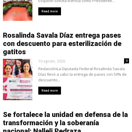
Esquivel solicita licencia como Presidente...
Read more
Rosalinda Savala Díaz entrega pases
con descuento para esterilización de
gatitos
10 agosto, 2026
0
RedacciónLa Diputada Federal Rosalinda Savala
Díaz llevó a cabo la entrega de pases con 50% de
descuento...
Read more
Se fortalece la unidad en defensa de la
transformación y la soberanía
nacional: Nalleli Pedraza