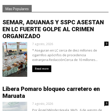
Mas Populares
SEMAR, ADUANAS Y SSPC ASESTAN
EN LC FUERTE GOLPE AL CRIMEN
ORGANIZADO
7 agosto, 2026
0
* Aseguran en LC cerca de diez millones de
cigarrillos apócrifos de procedencia
extranjera.RedacciónCerca de 10 millones...
Read more
Libera Pomaro bloqueo carretero en
Maruata
7 agosto, 2026
0
Por Ángel MéndezAquila, Mich., 6 de agosto de