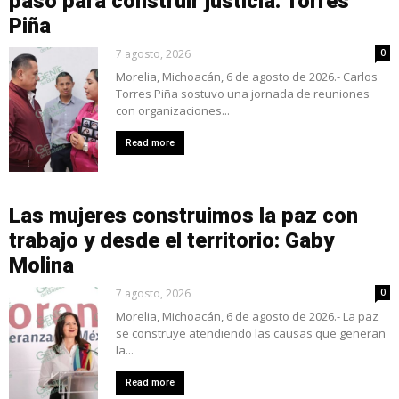
paso para construir justicia: Torres
Piña
7 agosto, 2026
0
Morelia, Michoacán, 6 de agosto de 2026.- Carlos
Torres Piña sostuvo una jornada de reuniones
con organizaciones...
Read more
Las mujeres construimos la paz con
trabajo y desde el territorio: Gaby
Molina
7 agosto, 2026
0
Morelia, Michoacán, 6 de agosto de 2026.- La paz
se construye atendiendo las causas que generan
la...
Read more