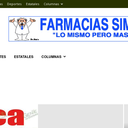
as
Deportes
Estatales
Columnas
TES
ESTATALES
COLUMNAS