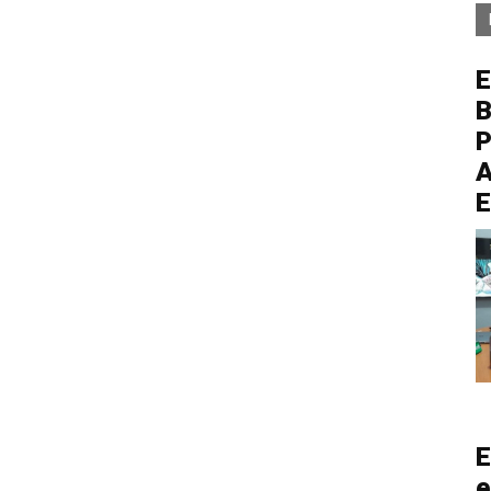
E
P
A
E
e