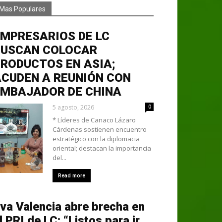
Mas Populares
MPRESARIOS DE LC
BUSCAN COLOCAR
RODUCTOS EN ASIA;
CUDEN A REUNIÓN CON
EMBAJADOR DE CHINA
5 agosto, 2026
0
* Líderes de Canaco Lázaro
Cárdenas sostienen encuentro
estratégico con la diplomacia
oriental; destacan la importancia
del...
Read more
va Valencia abre brecha en
l PRI de LC: “Listos para ir