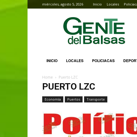
miércoles, agosto 5, 2026
Inicio
Locales
Policiac
Gente
del
Balsas
INICIO
LOCALES
POLICIACAS
DEPOR
Home
Puerto LZC
PUERTO LZC
Economía
Puertos
Transporte