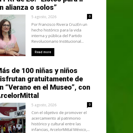
n alianza o solos”
5 agosto, 2026
0
Por Francisco Rivera CruzEn un
hecho histórico para la vida
interna y pública del Partido
Revolucionario Institucional...
Read more
ás de 100 niñas y niños
isfrutan gratuitamente de
n “Verano en el Museo”, con
rcelorMittal
5 agosto, 2026
0
Con el objetivo de promover el
acercamiento al patrimonio
histórico y cultural entre las
infancias, ArcelorMittal México,...