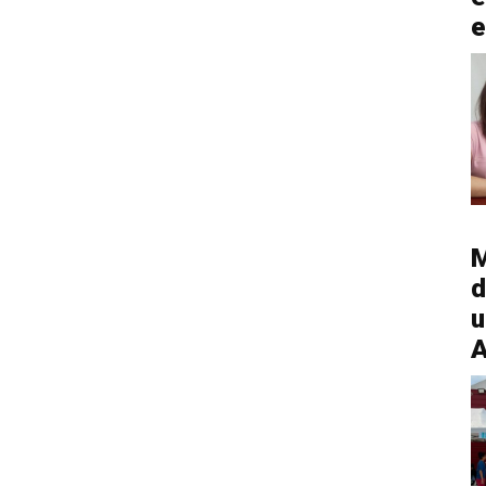
e
M
d
u
A