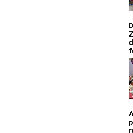
D
Z
d
f
A
p
r