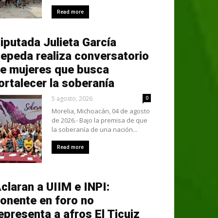
Read more
iputada Julieta García
epeda realiza conversatorio
e mujeres que busca
ortalecer la soberanía
5 agosto, 2026
0
Morelia, Michoacán, 04 de agosto
de 2026.- Bajo la premisa de que
la soberanía de una nación...
Read more
claran a UIIM e INPI:
onente en foro no
epresenta a afros El Ticuiz