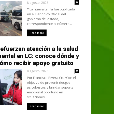
8 agosto, 2026
0
* La nueva tarifa fue publicada
en el Periódico Oficial del
gobierno del estado,
correspondiente al número...
Read more
efuerzan atención a la salud
ental en LC: conoce dónde y
ómo recibir apoyo gratuito
8 agosto, 2026
0
Por Francisco Rivera CruzCon el
objetivo de prevenir riesgos
psicológicos y brindar soporte
emocional oportuno en
situaciones...
Read more