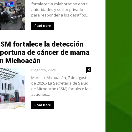
fortalecer la colaboración entre
autoridades y sector privado
para responder a los desafíos...
Read more
SM fortalece la detección
portuna de cáncer de mama
n Michoacán
8 agosto, 2026
0
Morelia, Michoacán, 7 de agosto
de 2026.- La Secretaría de Salud
de Michoacán (SSM) fortalece las
acciones...
Read more