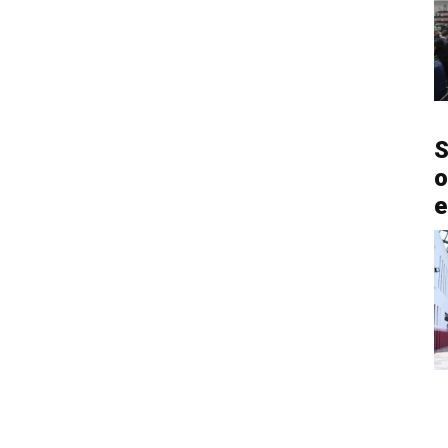
S
o
e