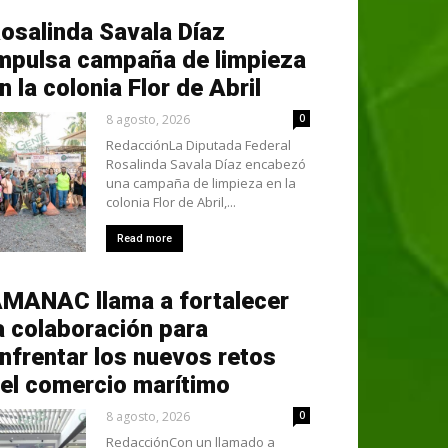
osalinda Savala Díaz
mpulsa campaña de limpieza
n la colonia Flor de Abril
8 agosto, 2026
0
RedacciónLa Diputada Federal
Rosalinda Savala Díaz encabezó
una campaña de limpieza en la
colonia Flor de Abril,...
Read more
MANAC llama a fortalecer
a colaboración para
nfrentar los nuevos retos
el comercio marítimo
8 agosto, 2026
0
RedacciónCon un llamado a