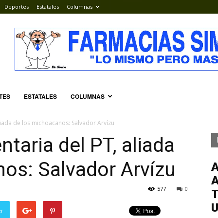
Deportes
Estatales
Columnas
TES
ESTATALES
COLUMNAS
liada de los michoacanos: Salvador Arvízu
taria del PT, aliada
os: Salvador Arvízu
577
0
T
er