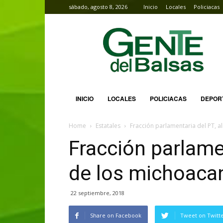
sábado, agosto 8, 2026
Inicio
Locales
Policiacas
Gente
del
Balsas
INICIO
LOCALES
POLICIACAS
DEPOR
Home
Estatales
Fracción parlamentaria del PT, a
Fracción parlamen
de los michoacan
22 septiembre, 2018
Share on Facebook
Tweet on Twitt