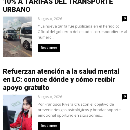
10% A TARIFAS DEL TRANSPORTE
URBANO
8 agosto, 2026
0
* La nueva tarifa fue publicada en el Periódico
Oficial del gobierno del estado, correspondiente al
número...
Read more
Refuerzan atención a la salud mental
en LC: conoce dónde y cómo recibir
apoyo gratuito
8 agosto, 2026
0
Por Francisco Rivera CruzCon el objetivo de
prevenir riesgos psicológicos y brindar soporte
emocional oportuno en situaciones...
Read more