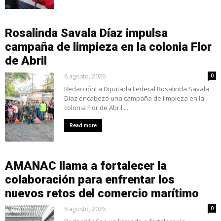
Rosalinda Savala Díaz impulsa
campaña de limpieza en la colonia Flor
de Abril
8 agosto, 2026
0
RedacciónLa Diputada Federal Rosalinda Savala
Díaz encabezó una campaña de limpieza en la
colonia Flor de Abril,...
Read more
AMANAC llama a fortalecer la
colaboración para enfrentar los
nuevos retos del comercio marítimo
8 agosto, 2026
0