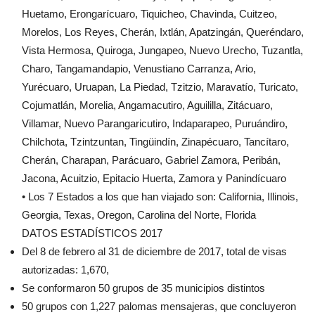
Huetamo, Erongarícuaro, Tiquicheo, Chavinda, Cuitzeo,
Morelos, Los Reyes, Cherán, Ixtlán, Apatzingán, Queréndaro,
Vista Hermosa, Quiroga, Jungapeo, Nuevo Urecho, Tuzantla,
Charo, Tangamandapio, Venustiano Carranza, Ario,
Yurécuaro, Uruapan, La Piedad, Tzitzio, Maravatío, Turicato,
Cojumatlán, Morelia, Angamacutiro, Aguililla, Zitácuaro,
Villamar, Nuevo Parangaricutiro, Indaparapeo, Puruándiro,
Chilchota, Tzintzuntan, Tingüindín, Zinapécuaro, Tancítaro,
Cherán, Charapan, Parácuaro, Gabriel Zamora, Peribán,
Jacona, Acuitzio, Epitacio Huerta, Zamora y Panindícuaro
• Los 7 Estados a los que han viajado son: California, Illinois,
Georgia, Texas, Oregon, Carolina del Norte, Florida
DATOS ESTADÍSTICOS 2017
Del 8 de febrero al 31 de diciembre de 2017, total de visas
autorizadas: 1,670,
Se conformaron 50 grupos de 35 municipios distintos
50 grupos con 1,227 palomas mensajeras, que concluyeron