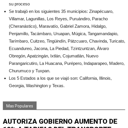
su proceso
Se trabajó en los siguientes 35 municipios: Zinapécuaro,
Villamar, Lagunillas, Los Reyes, Puruándiro, Paracho
(Cheranástico), Maravatío, Gabriel Zamora, Hidalgo,
Penjamillo, Tacámbaro, Uruapan, Múgica, Tangamandapio,
Tarímbaro, Cuitzeo, Tingüindín, Pátzcuaro, Chavinda, Turicato,
Ecuandureo, Jacona, La Piedad, Tzintzuntzan, Álvaro
Obregón, Apatzingán, Ixtlán, Cojumatlán, Nuevo
Parangaricutiro, La Huacana, Purépero, Indaparapeo, Madero,
Churumuco y Tuxpan.
Los 5 Estados a los que se viajó son: California, Illinois,
Georgia, Washington y Texas.
Mas Populares
AUTORIZA GOBIERNO AUMENTO DE