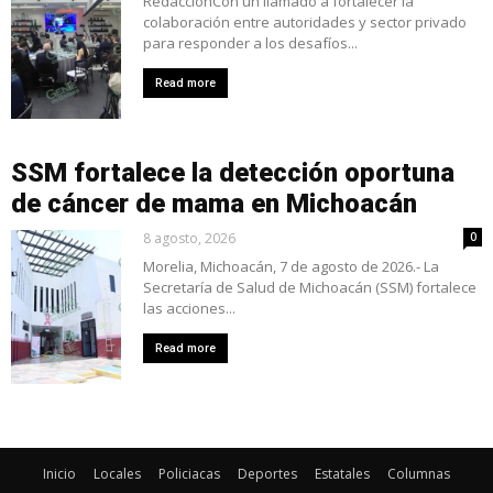
RedacciónCon un llamado a fortalecer la
colaboración entre autoridades y sector privado
para responder a los desafíos...
Read more
SSM fortalece la detección oportuna
de cáncer de mama en Michoacán
8 agosto, 2026
0
Morelia, Michoacán, 7 de agosto de 2026.- La
Secretaría de Salud de Michoacán (SSM) fortalece
las acciones...
Read more
Inicio
Locales
Policiacas
Deportes
Estatales
Columnas