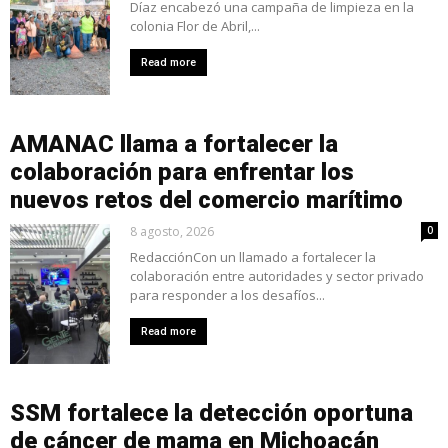
Díaz encabezó una campaña de limpieza en la
colonia Flor de Abril,...
Read more
AMANAC llama a fortalecer la
colaboración para enfrentar los
nuevos retos del comercio marítimo
8 agosto, 2026
0
RedacciónCon un llamado a fortalecer la
colaboración entre autoridades y sector privado
para responder a los desafíos...
Read more
SSM fortalece la detección oportuna
de cáncer de mama en Michoacán