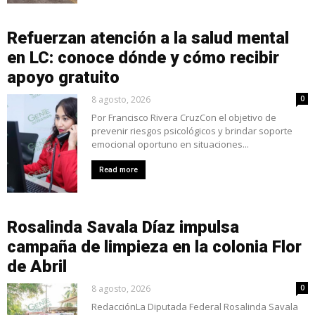
Refuerzan atención a la salud mental
en LC: conoce dónde y cómo recibir
apoyo gratuito
8 agosto, 2026
0
Por Francisco Rivera CruzCon el objetivo de
prevenir riesgos psicológicos y brindar soporte
emocional oportuno en situaciones...
Read more
Rosalinda Savala Díaz impulsa
campaña de limpieza en la colonia Flor
de Abril
8 agosto, 2026
0
RedacciónLa Diputada Federal Rosalinda Savala