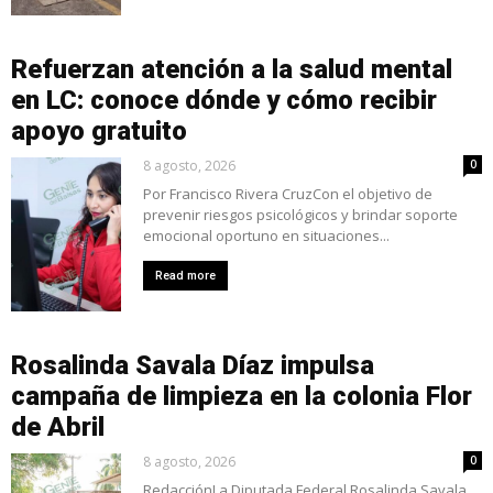
Refuerzan atención a la salud mental
en LC: conoce dónde y cómo recibir
apoyo gratuito
8 agosto, 2026
0
Por Francisco Rivera CruzCon el objetivo de
prevenir riesgos psicológicos y brindar soporte
emocional oportuno en situaciones...
Read more
Rosalinda Savala Díaz impulsa
campaña de limpieza en la colonia Flor
de Abril
8 agosto, 2026
0
RedacciónLa Diputada Federal Rosalinda Savala