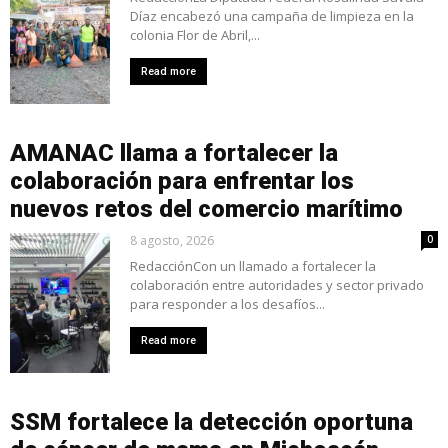
Díaz encabezó una campaña de limpieza en la
colonia Flor de Abril,...
Read more
AMANAC llama a fortalecer la
colaboración para enfrentar los
nuevos retos del comercio marítimo
8 agosto, 2026
0
RedacciónCon un llamado a fortalecer la
colaboración entre autoridades y sector privado
para responder a los desafíos...
Read more
SSM fortalece la detección oportuna