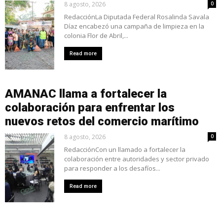
8 agosto, 2026
0
RedacciónLa Diputada Federal Rosalinda Savala
Díaz encabezó una campaña de limpieza en la
colonia Flor de Abril,...
Read more
AMANAC llama a fortalecer la
colaboración para enfrentar los
nuevos retos del comercio marítimo
8 agosto, 2026
0
RedacciónCon un llamado a fortalecer la
colaboración entre autoridades y sector privado
para responder a los desafíos...
Read more