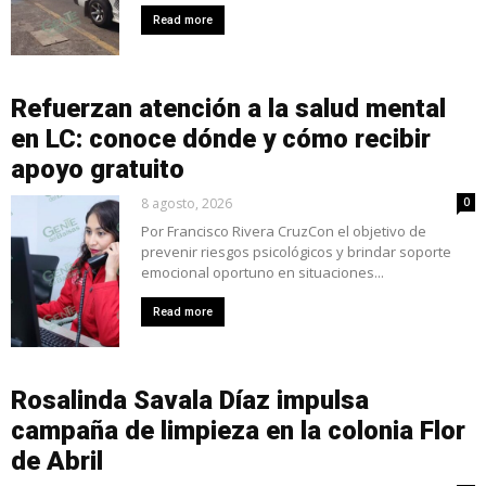
Read more
Refuerzan atención a la salud mental
en LC: conoce dónde y cómo recibir
apoyo gratuito
8 agosto, 2026
0
Por Francisco Rivera CruzCon el objetivo de
prevenir riesgos psicológicos y brindar soporte
emocional oportuno en situaciones...
Read more
Rosalinda Savala Díaz impulsa
campaña de limpieza en la colonia Flor
de Abril