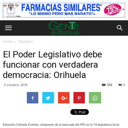
Home
Estatales
El Poder Legislativo debe
funcionar con verdadera
democracia: Orihuela
3 octubre, 2018
553
0
Eduardo Orihuela Estefan, integrante de la bancada del PRI en la 74 legislatura local.